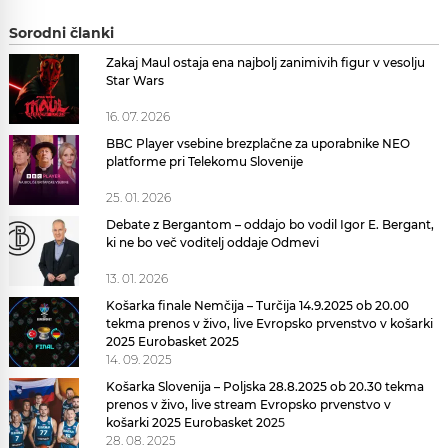
Sorodni članki
Zakaj Maul ostaja ena najbolj zanimivih figur v vesolju
Star Wars
16. 07. 2026
BBC Player vsebine brezplačne za uporabnike NEO
platforme pri Telekomu Slovenije
25. 01. 2026
Debate z Bergantom – oddajo bo vodil Igor E. Bergant,
ki ne bo več voditelj oddaje Odmevi
13. 01. 2026
Košarka finale Nemčija – Turčija 14.9.2025 ob 20.00
tekma prenos v živo, live Evropsko prvenstvo v košarki
2025 Eurobasket 2025
14. 09. 2025
Košarka Slovenija – Poljska 28.8.2025 ob 20.30 tekma
prenos v živo, live stream Evropsko prvenstvo v
košarki 2025 Eurobasket 2025
28. 08. 2025