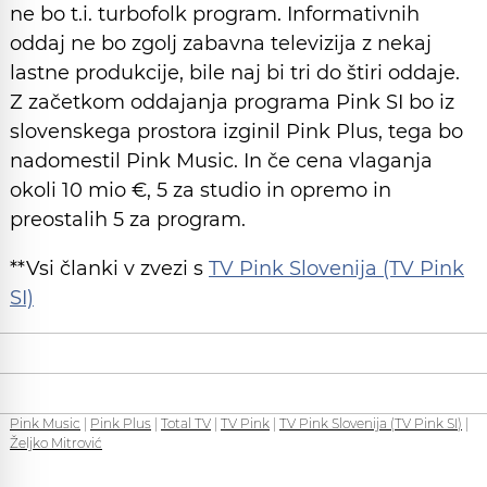
ne bo t.i. turbofolk program. Informativnih
oddaj ne bo zgolj zabavna televizija z nekaj
lastne produkcije, bile naj bi tri do štiri oddaje.
Z začetkom oddajanja programa Pink SI bo iz
slovenskega prostora izginil Pink Plus, tega bo
nadomestil Pink Music. In če cena vlaganja
okoli 10 mio €, 5 za studio in opremo in
preostalih 5 za program.
**Vsi članki v zvezi s
TV Pink Slovenija (TV Pink
SI)
Pink Music
|
Pink Plus
|
Total TV
|
TV Pink
|
TV Pink Slovenija (TV Pink SI)
|
Željko Mitrović