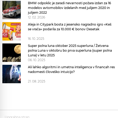
BMW odpoklic je zaradi nevarnosti požara izdan za 16
modelov avtomobilov izdelanih med julijem 2020 in
julijem 2022
12. 02. 2026
Aleja in Citypark bosta z jesensko nagradno igro »Keš
se vrača« podarila za 10.000 € bonov Desetak
16. 10. 2025
Super polna luna oktober 2025 superluna / Žetvena
polna Luna v oktobru bo prva superluna (super polna
Luna) v letu 2025
06. 10. 2025
Ali lahko algoritmi in umetna inteligenca v financah res
nadomesti človeško intuicijo?
21. 08. 2025
Uporabna stran