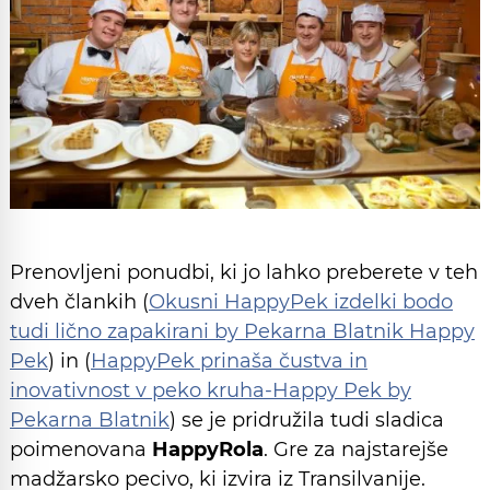
Prenovljeni ponudbi, ki jo lahko preberete v teh
dveh člankih (
Okusni HappyPek izdelki bodo
tudi lično zapakirani by Pekarna Blatnik Happy
Pek
) in (
HappyPek prinaša čustva in
inovativnost v peko kruha-Happy Pek by
Pekarna Blatnik
) se je pridružila tudi sladica
poimenovana
HappyRola
. Gre za najstarejše
madžarsko pecivo, ki izvira iz Transilvanije.