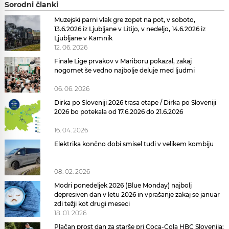
Sorodni članki
Muzejski parni vlak gre zopet na pot, v soboto,
13.6.2026 iz Ljubljane v Litijo, v nedeljo, 14.6.2026 iz
Ljubljane v Kamnik
12. 06. 2026
Finale Lige prvakov v Mariboru pokazal, zakaj
nogomet še vedno najbolje deluje med ljudmi
06. 06. 2026
Dirka po Sloveniji 2026 trasa etape / Dirka po Sloveniji
2026 bo potekala od 17.6.2026 do 21.6.2026
16. 04. 2026
Elektrika končno dobi smisel tudi v velikem kombiju
08. 02. 2026
Modri ponedeljek 2026 (Blue Monday) najbolj
depresiven dan v letu 2026 in vprašanje zakaj se januar
zdi težji kot drugi meseci
18. 01. 2026
Plačan prost dan za starše pri Coca-Cola HBC Slovenija: