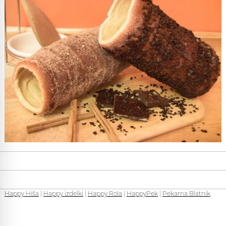
Happy Hiša
|
Happy izdelki
|
Happy Rola
|
HappyPek
|
Pekarna Blatnik