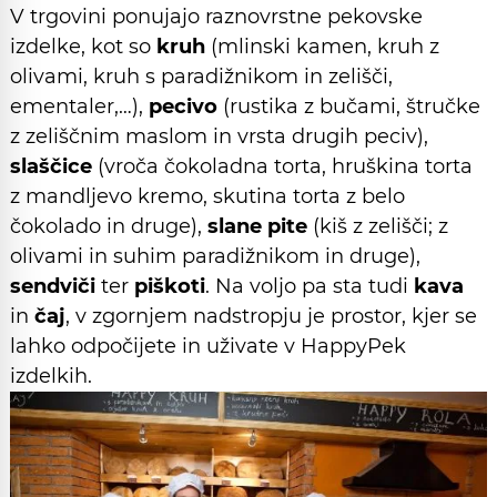
V trgovini ponujajo raznovrstne pekovske
izdelke, kot so
kruh
(mlinski kamen, kruh z
olivami, kruh s paradižnikom in zelišči,
ementaler,…),
pecivo
(rustika z bučami, štručke
z zeliščnim maslom in vrsta drugih peciv),
slaščice
(vroča čokoladna torta, hruškina torta
z mandljevo kremo, skutina torta z belo
čokolado in druge),
slane pite
(kiš z zelišči; z
olivami in suhim paradižnikom in druge),
sendviči
ter
piškoti
. Na voljo pa sta tudi
kava
in
čaj
, v zgornjem nadstropju je prostor, kjer se
lahko odpočijete in uživate v HappyPek
izdelkih.