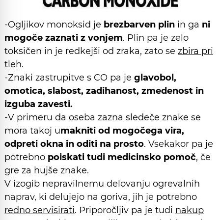
-Ogljikov monoksid je
brezbarven plin
in ga
ni
mogoče zaznati z vonjem
. Plin pa je zelo
toksičen in je redkejši od zraka, zato se
zbira pri
tleh
.
-Znaki zastrupitve s CO pa je
glavobol,
omotica, slabost, zadihanost, zmedenost in
izguba zavesti.
-V primeru da oseba zazna sledeče znake se
mora takoj u
makniti od mogočega vira,
odpreti okna in oditi na prosto
. Vsekakor pa je
potrebno
poiskati tudi medicinsko pomoč
, če
gre za hujše znake.
V izogib nepravilnemu delovanju ogrevalnih
naprav, ki delujejo na goriva, jih je potrebno
redno servisirati
. Priporočljiv pa je tudi
nakup