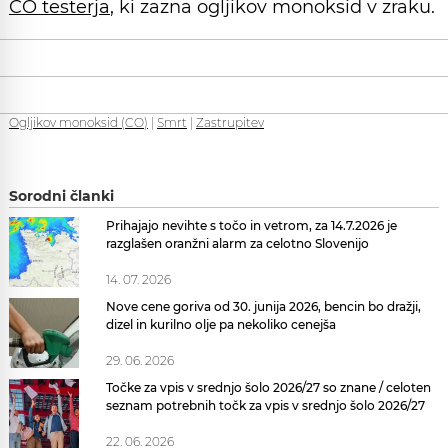
CO testerja
, ki zazna ogljikov monoksid v zraku.
Ogljikov monoksid (CO)
|
Smrt
|
Zastrupitev
Sorodni članki
Prihajajo nevihte s točo in vetrom, za 14.7.2026 je
razglašen oranžni alarm za celotno Slovenijo
14. 07. 2026
Nove cene goriva od 30. junija 2026, bencin bo dražji,
dizel in kurilno olje pa nekoliko cenejša
29. 06. 2026
Točke za vpis v srednjo šolo 2026/27 so znane / celoten
seznam potrebnih točk za vpis v srednjo šolo 2026/27
22. 06. 2026