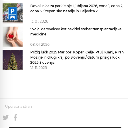
Dovolilnica za parkiranje Ljubljana 2026, cona 1, cona 2,
cona 3, Štepanjsko naselje in Galjevica 2
13. 01. 2026
Svojci darovalcev kot nevidni steber transplantacijske
medicine
08. 01. 2026
Prižig lučk 2025 Maribor, Koper, Celje, Ptuj, Kranj, Piran,
Mozirje in drugi kraji po Sloveniji / datum prižiga lučk
2025 Slovenija
15. 11. 2025
Uporabna stran