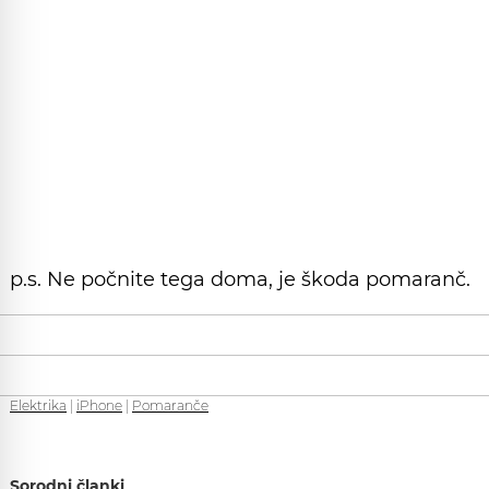
p.s. Ne počnite tega doma, je škoda pomaranč.
Elektrika
|
iPhone
|
Pomaranče
Sorodni članki