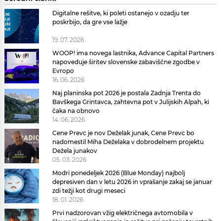
Digitalne rešitve, ki poleti ostanejo v ozadju ter
poskrbijo, da gre vse lažje
19. 07. 2026
WOOP! ima novega lastnika, Advance Capital Partners
napoveduje širitev slovenske zabaviščne zgodbe v
Evropo
16. 06. 2026
Naj planinska pot 2026 je postala Zadnja Trenta do
Bavškega Grintavca, zahtevna pot v Julijskih Alpah, ki
čaka na obnovo
14. 06. 2026
Cene Prevc je nov Deželak junak, Cene Prevc bo
nadomestil Miha Deželaka v dobrodelnem projektu
Dežela junakov
05. 03. 2026
Modri ponedeljek 2026 (Blue Monday) najbolj
depresiven dan v letu 2026 in vprašanje zakaj se januar
zdi težji kot drugi meseci
18. 01. 2026
Prvi nadzorovan vžig električnega avtomobila v