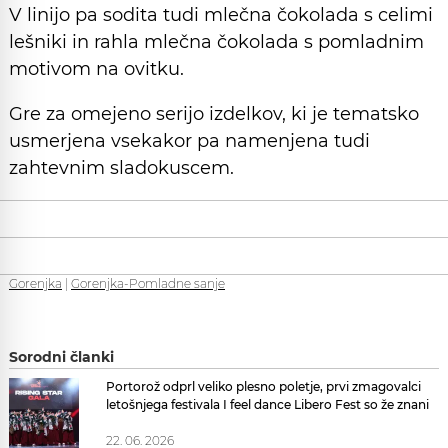
V linijo pa sodita tudi mlečna čokolada s celimi
lešniki in rahla mlečna čokolada s pomladnim
motivom na ovitku.
Gre za omejeno serijo izdelkov, ki je tematsko
usmerjena vsekakor pa namenjena tudi
zahtevnim sladokuscem.
Gorenjka
|
Gorenjka-Pomladne sanje
Sorodni članki
Portorož odprl veliko plesno poletje, prvi zmagovalci
letošnjega festivala I feel dance Libero Fest so že znani
22. 06. 2026