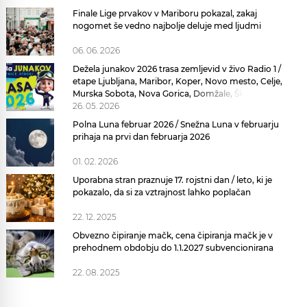
Finale Lige prvakov v Mariboru pokazal, zakaj
nogomet še vedno najbolje deluje med ljudmi
06. 06. 2026
Dežela junakov 2026 trasa zemljevid v živo Radio 1 /
etape Ljubljana, Maribor, Koper, Novo mesto, Celje,
Murska Sobota, Nova Gorica, Domžale, Škofja Loka,
Postojna
26. 05. 2026
Polna Luna februar 2026 / Snežna Luna v februarju
prihaja na prvi dan februarja 2026
01. 02. 2026
Uporabna stran praznuje 17. rojstni dan / leto, ki je
pokazalo, da si za vztrajnost lahko poplačan
22. 12. 2025
Obvezno čipiranje mačk, cena čipiranja mačk je v
prehodnem obdobju do 1.1.2027 subvencionirana
22. 08. 2025