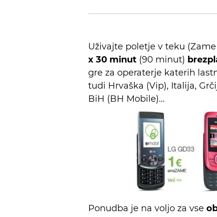
Uživajte poletje v teku (Zame
x 30 minut
(90 minut)
brezpl
gre za operaterje katerih last
tudi Hrvaška (Vip), Italija, Gr
BiH (BH Mobile)…
Ponudba je na voljo za vse
ob