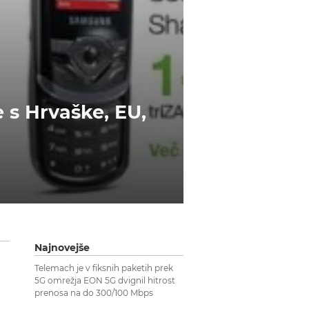
 s Hrvaške, EU,
Najnovejše
Telemach je v fiksnih paketih prek
5G omrežja EON 5G dvignil hitrost
prenosa na do 300/100 Mbps