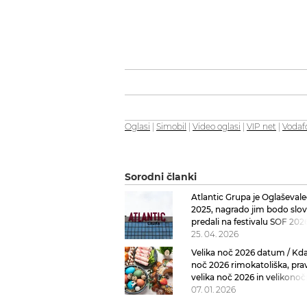
Oglasi
|
Simobil
|
Video oglasi
|
VIP net
|
Vodaf
Sorodni članki
Atlantic Grupa je Oglaševale
2025, nagrado jim bodo slo
predali na festivalu SOF 202
25. 04. 2026
Velika noč 2026 datum / Kdaj
noč 2026 rimokatoliška, pra
velika noč 2026 in velikonoč
ponedeljek 2026
07. 01. 2026