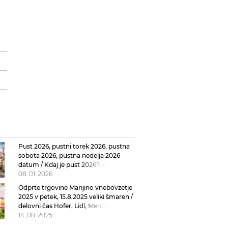
Pust 2026, pustni torek 2026, pustna
sobota 2026, pustna nedelja 2026
datum / Kdaj je pust 2026?, Kdaj je
pustni torek 2026?, Kdaj je pustna
08. 01. 2026
sobota 2026?
Odprte trgovine Marijino vnebovzetje
2025 v petek, 15.8.2025 veliki šmaren /
delovni čas Hofer, Lidl, Mercator, Spar,
Citypark, Aleja
14. 08. 2025