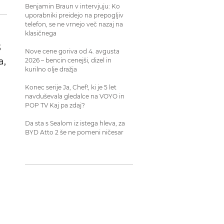
Benjamin Braun v intervjuju: Ko
uporabniki preidejo na prepogljiv
telefon, se ne vrnejo več nazaj na
klasičnega
3
Nove cene goriva od 4. avgusta
a,
2026 – bencin cenejši, dizel in
kurilno olje dražja
Konec serije Ja, Chef!, ki je 5 let
navduševala gledalce na VOYO in
POP TV Kaj pa zdaj?
Da sta s Sealom iz istega hleva, za
BYD Atto 2 še ne pomeni ničesar