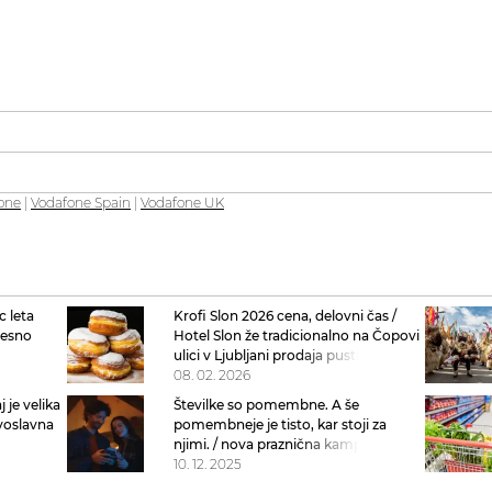
one
|
Vodafone Spain
|
Vodafone UK
c leta
Krofi Slon 2026 cena, delovni čas /
vesno
Hotel Slon že tradicionalno na Čopovi
6
ulici v Ljubljani prodaja pustne
slonove krofe
08. 02. 2026
 je velika
Številke so pomembne. A še
voslavna
pomembneje je tisto, kar stoji za
ni
njimi. / nova praznična kampanja
NLB Skupine, ki jo je ustvarila
10. 12. 2025
Luna\TBWA