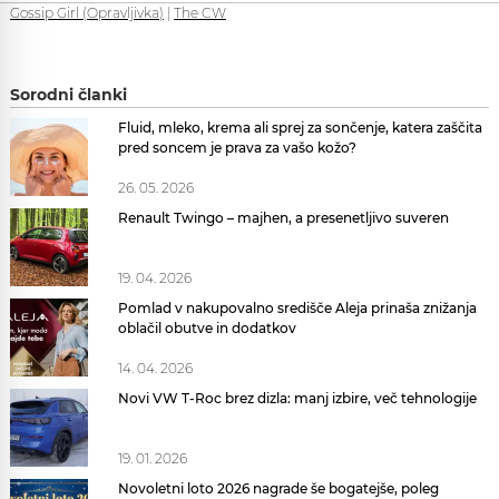
Gossip Girl (Opravljivka)
|
The CW
Sorodni članki
Fluid, mleko, krema ali sprej za sončenje, katera zaščita
pred soncem je prava za vašo kožo?
26. 05. 2026
Renault Twingo – majhen, a presenetljivo suveren
19. 04. 2026
Pomlad v nakupovalno središče Aleja prinaša znižanja
oblačil obutve in dodatkov
14. 04. 2026
Novi VW T-Roc brez dizla: manj izbire, več tehnologije
19. 01. 2026
Novoletni loto 2026 nagrade še bogatejše, poleg