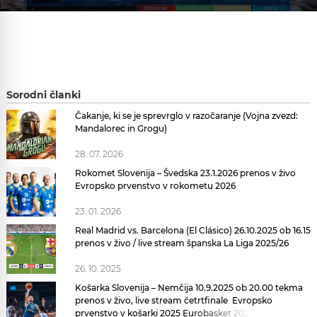
Sorodni članki
Čakanje, ki se je sprevrglo v razočaranje (Vojna zvezd:
Mandalorec in Grogu)
28. 07. 2026
Rokomet Slovenija – Švedska 23.1.2026 prenos v živo
Evropsko prvenstvo v rokometu 2026
23. 01. 2026
Real Madrid vs. Barcelona (El Clásico) 26.10.2025 ob 16.15
prenos v živo / live stream španska La Liga 2025/26
26. 10. 2025
SIOL
Košarka Slovenija – Nemčija 10.9.2025 ob 20.00 tekma
TV
prenos v živo, live stream četrtfinale Evropsko
je
prvenstvo v košarki 2025 Eurobasket 2025