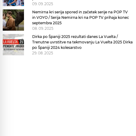
09. 09. 2025
v
Nemirna kri serija spored in začetek serije na POP TV
avgustu
in VOYO / Serija Nemirna kri na POP TV prihaja konec
doživel
septembra 2025
08. 09. 2025
dve
Dirka po Španiji 2025 rezultati danes La Vuelta /
veliki
Trenutne uvrstitve na tekmovanju La Vuelta 2025 Dirka
spremembi
po Španiji 2024 kolesarstvo
29. 08. 2025
in
eno
še
neuradno
potrjeno.
Prva
je
opisana
v
tem