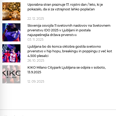
Uporabna stran praznuje 17. rojstni dan / leto, ki je
pokazalo, da si za vztrajnost lahko poplačan
22. 12. 2025
Slovenija osvojila 11 svetovnih naslovov na Svetovnem
prvenstvu IDO 2025 v Ljubljani in postala
najuspešnejša država prvenstva
03. 11. 2025
Ljubljana bo do konca oktobra gostila svetovno
prvenstvo v hip hopu, breakingu in poppingu z več kot
4.500 plesalci
26. 10. 2025
KIKO Milano Citypark Ljubljana se odpira v soboto,
13.9.2025
12. 09. 2025