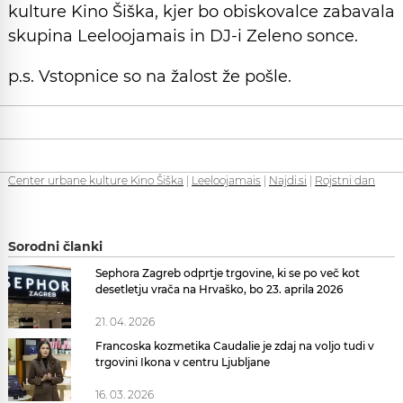
kulture Kino Šiška , kjer bo obiskovalce zabavala
skupina Leeloojamais in DJ-i Zeleno sonce.
p.s. Vstopnice so na žalost že pošle.
Center urbane kulture Kino Šiška
|
Leeloojamais
|
Najdi.si
|
Rojstni dan
Sorodni članki
Sephora Zagreb odprtje trgovine, ki se po več kot
desetletju vrača na Hrvaško, bo 23. aprila 2026
21. 04. 2026
Francoska kozmetika Caudalie je zdaj na voljo tudi v
trgovini Ikona v centru Ljubljane
16. 03. 2026