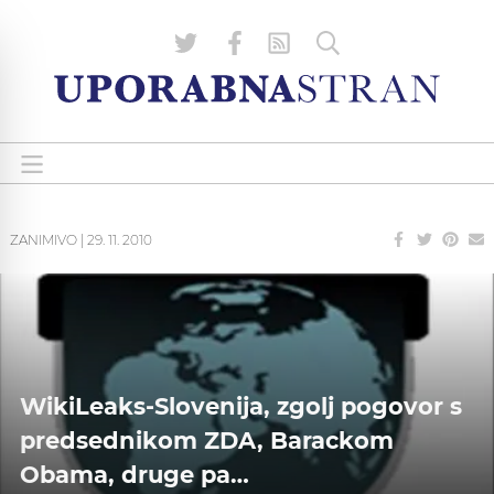
ZANIMIVO
|
29. 11. 2010
WikiLeaks-Slovenija, zgolj pogovor s
predsednikom ZDA, Barackom
Obama, druge pa…