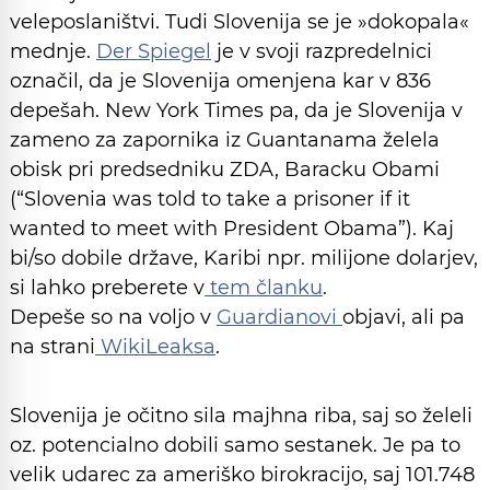
veleposlaništvi. Tudi Slovenija se je »dokopala«
mednje.
Der Spiegel
je v svoji razpredelnici
označil, da je Slovenija omenjena kar v 836
depešah. New York Times pa, da je Slovenija v
zameno za zapornika iz Guantanama želela
obisk pri predsedniku ZDA, Baracku Obami
(“Slovenia was told to take a prisoner if it
wanted to meet with President Obama”). Kaj
bi/so dobile države, Karibi npr. milijone dolarjev,
si lahko preberete v
tem članku
.
Depeše so na voljo v
Guardianovi
objavi, ali pa
na strani
WikiLeaksa
.
Slovenija je očitno sila majhna riba, saj so želeli
oz. potencialno dobili samo sestanek. Je pa to
velik udarec za ameriško birokracijo, saj 101.748