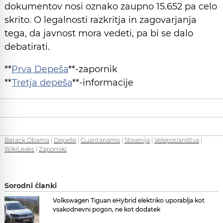
dokumentov nosi oznako zaupno 15.652 pa celo
skrito. O legalnosti razkritja in zagovarjanja
tega, da javnost mora vedeti, pa bi se dalo
debatirati.
**
Prva Depeša
**-zapornik
**
Tretja depeša
**-informacije
Barack Obama
|
Depeše
|
Guantanamo
|
Slovenija
|
Veleposlaništva
|
WikiLeaks
|
Zaporniki
Sorodni članki
Volkswagen Tiguan eHybrid elektriko uporablja kot
vsakodnevni pogon, ne kot dodatek