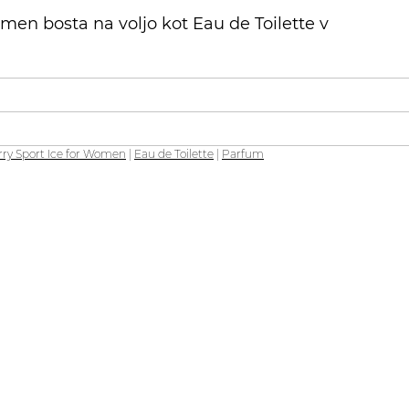
men bosta na voljo kot Eau de Toilette v
ry Sport Ice for Women
|
Eau de Toilette
|
Parfum