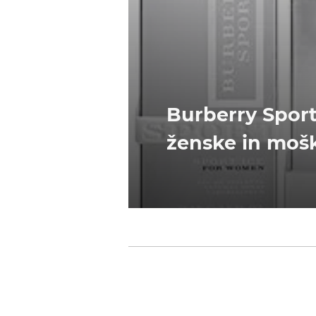
Burberry Spor
ženske in moš