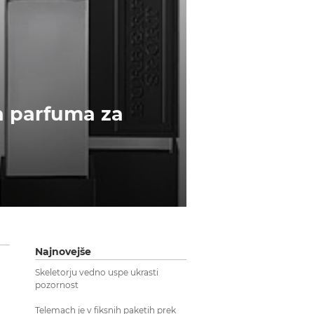
a parfuma za
Najnovejše
Skeletorju vedno uspe ukrasti
pozornost
Telemach je v fiksnih paketih prek