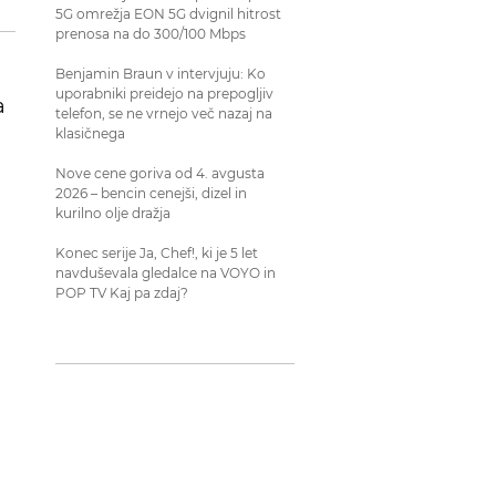
5G omrežja EON 5G dvignil hitrost
prenosa na do 300/100 Mbps
Benjamin Braun v intervjuju: Ko
uporabniki preidejo na prepogljiv
a
telefon, se ne vrnejo več nazaj na
klasičnega
Nove cene goriva od 4. avgusta
2026 – bencin cenejši, dizel in
kurilno olje dražja
Konec serije Ja, Chef!, ki je 5 let
navduševala gledalce na VOYO in
POP TV Kaj pa zdaj?