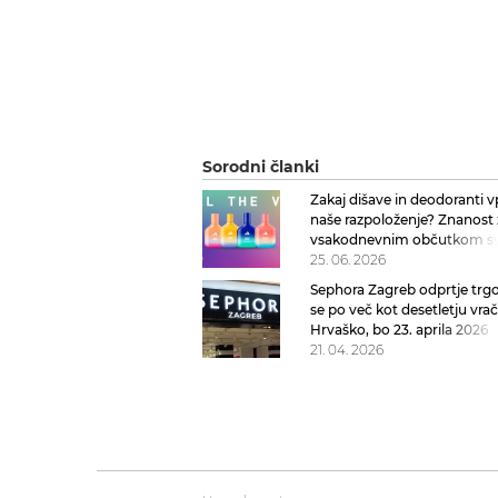
Sorodni članki
Zakaj dišave in deodoranti v
naše razpoloženje? Znanost 
vsakodnevnim občutkom sv
25. 06. 2026
Sephora Zagreb odprtje trgo
se po več kot desetletju vra
Hrvaško, bo 23. aprila 2026
21. 04. 2026