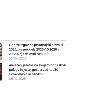
Odprte trgovine prvomajski prazniki
2026, praznik dela 2026 (1.5.2026 in
2.5.2026) / delovni čas Hofer, Lidl,
Mercator, Spar, Citypark, Aleja
30. 04. 2026
Aleja Sky je letos na svojem odru skozi
poletje in jesen gostila več kot 30
slovenskih glasbenikov
08. 10. 2025