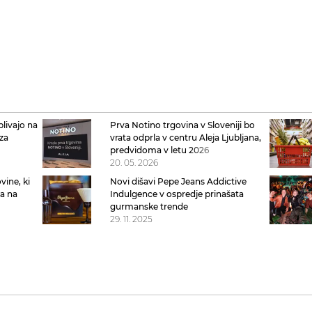
plivajo na
Prva Notino trgovina v Sloveniji bo
za
vrata odprla v centru Aleja Ljubljana,
ežine
predvidoma v letu 2026
20. 05. 2026
vine, ki
Novi dišavi Pepe Jeans Addictive
ča na
Indulgence v ospredje prinašata
gurmanske trende
29. 11. 2025