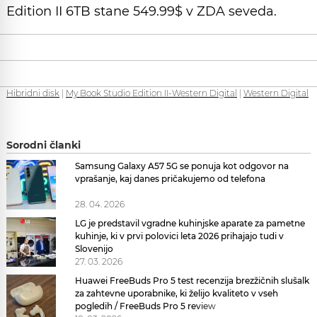
Edition II 6TB stane 549.99$ v ZDA seveda.
Hibridni disk
|
My Book Studio Edition II-Western Digital
|
Western Digital
Sorodni članki
Samsung Galaxy A57 5G se ponuja kot odgovor na
vprašanje, kaj danes pričakujemo od telefona
28. 04. 2026
LG je predstavil vgradne kuhinjske aparate za pametne
kuhinje, ki v prvi polovici leta 2026 prihajajo tudi v
Slovenijo
27. 03. 2026
Huawei FreeBuds Pro 5 test recenzija brezžičnih slušalk
za zahtevne uporabnike, ki želijo kvaliteto v vseh
pogledih / FreeBuds Pro 5 review