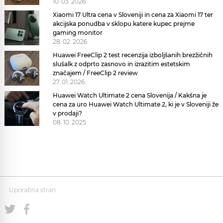
10. 03. 2026
Xiaomi 17 Ultra cena v Sloveniji in cena za Xiaomi 17 ter
akcijska ponudba v sklopu katere kupec prejme
gaming monitor
28. 02. 2026
Huawei FreeClip 2 test recenzija izboljšanih brezžičnih
slušalk z odprto zasnovo in izrazitim estetskim
značajem / FreeClip 2 review
27. 01. 2026
Huawei Watch Ultimate 2 cena Slovenija / Kakšna je
cena za uro Huawei Watch Ultimate 2, ki je v Sloveniji že
v prodaji?
08. 10. 2025
Uporabna stran