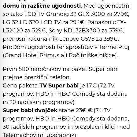
domu in različne ugodnosti
. Med ugodnostmi
so tako LCD TV Grundig 32 GLX 3000 za 279€,
LG 32 LD 320 LCD TV za 294€, Panasonic TX-
L32C20 za 329€, Sony KDL32BX300 za 339€,
prenosni računalnik Lenovo G575 za 399€,
ProDom ugodnosti ter sprostitev v Terme Ptuj
(Grand Hotel Primus ali Počitniške hišice).
Prvih 500 naročnikov na paket Super babi
prejme brezžični telefon.
Cena paketa
TV Super babi
je 17€ (72 TV
programov, HBO in HBO Comedy sta dodana
in 20 radijskih programov)
Super babi dvojček
stane 23€ € (74 TV
programov, HBO in HBO Comedy sta dodana,
30 radijskih programov in brezplačni klici med
Telemachovimi uporabniki)