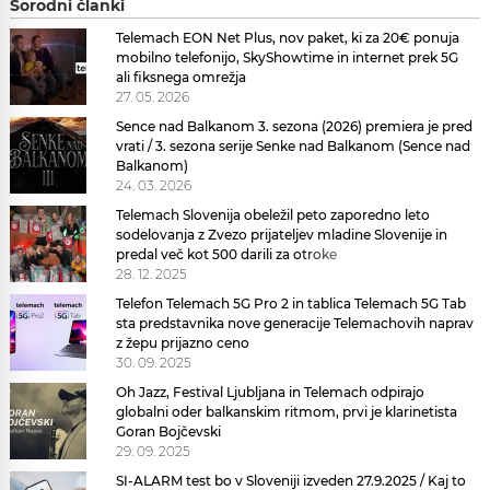
Sorodni članki
Telemach EON Net Plus, nov paket, ki za 20€ ponuja
mobilno telefonijo, SkyShowtime in internet prek 5G
ali fiksnega omrežja
27. 05. 2026
Sence nad Balkanom 3. sezona (2026) premiera je pred
vrati / 3. sezona serije Senke nad Balkanom (Sence nad
Balkanom)
24. 03. 2026
Telemach Slovenija obeležil peto zaporedno leto
sodelovanja z Zvezo prijateljev mladine Slovenije in
predal več kot 500 darili za otroke
28. 12. 2025
Telefon Telemach 5G Pro 2 in tablica Telemach 5G Tab
sta predstavnika nove generacije Telemachovih naprav
z žepu prijazno ceno
30. 09. 2025
Oh Jazz, Festival Ljubljana in Telemach odpirajo
globalni oder balkanskim ritmom, prvi je klarinetista
Goran Bojčevski
29. 09. 2025
SI-ALARM test bo v Sloveniji izveden 27.9.2025 / Kaj to