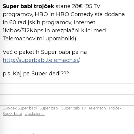
Super babi trojček
stane 28€ (95 TV
programov, HBO in HBO Comedy sta dodana
in 60 radijskih programov, internet
1Mbps/512Kbps in brezplačni klici med
Telemachovimi uporabniki)
Več o paketih Super babi pa na
http://superbabi.telemach.si/
.
p.s. Kaj pa Super dedi???
Dvojček Super babi
|
Super babi
|
Super babi TV
|
Telemach
|
Trojček
Super babi
|
Upokojenci