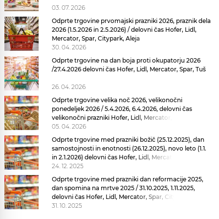
03. 07. 2026
Odprte trgovine prvomajski prazniki 2026, praznik dela
2026 (1.5.2026 in 2.5.2026) / delovni čas Hofer, Lidl,
Mercator, Spar, Citypark, Aleja
30. 04. 2026
Odprte trgovine na dan boja proti okupatorju 2026
/27.4.2026 delovni čas Hofer, Lidl, Mercator, Spar, Tuš
26. 04. 2026
Odprte trgovine velika noč 2026, velikonočni
ponedeljek 2026 / 5.4.2026, 6.4.2026, delovni čas
velikonočni prazniki Hofer, Lidl, Mercator, Spar,
Citypark, Aleja
05. 04. 2026
Odprte trgovine med prazniki božič (25.12.2025), dan
samostojnosti in enotnosti (26.12.2025), novo leto (1.1.
in 2.1.2026) delovni čas Hofer, Lidl, Mercator, Spar,
Citypark, Aleja prazniki
24. 12. 2025
Odprte trgovine med prazniki dan reformacije 2025,
dan spomina na mrtve 2025 / 31.10.2025, 1.11.2025,
delovni čas Hofer, Lidl, Mercator, Spar, Citypark, Aleja
Odprte
31. 10. 2025