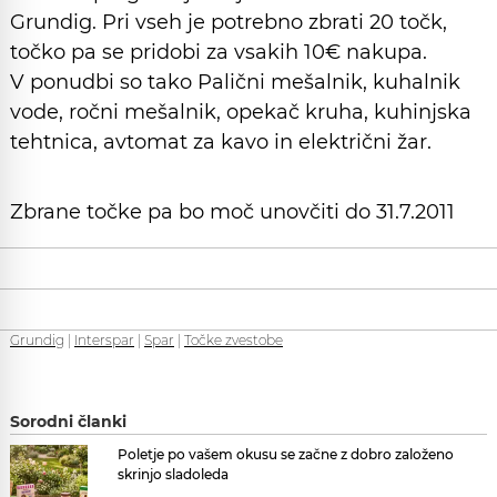
Grundig. Pri vseh je potrebno zbrati 20 točk,
točko pa se pridobi za vsakih 10€ nakupa.
V ponudbi so tako Palični mešalnik, kuhalnik
vode, ročni mešalnik, opekač kruha, kuhinjska
tehtnica, avtomat za kavo in električni žar.
Zbrane točke pa bo moč unovčiti do 31.7.2011
Grundig
|
Interspar
|
Spar
|
Točke zvestobe
Sorodni članki
Poletje po vašem okusu se začne z dobro založeno
skrinjo sladoleda