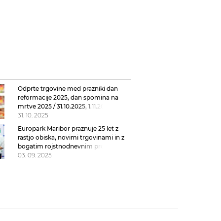
Odprte trgovine med prazniki dan
reformacije 2025, dan spomina na
mrtve 2025 / 31.10.2025, 1.11.2025,
delovni čas Hofer, Lidl, Mercator, Spar,
31. 10. 2025
Citypark, Aleja Odprte
Europark Maribor praznuje 25 let z
rastjo obiska, novimi trgovinami in z
bogatim rojstnodnevnim programom
03. 09. 2025