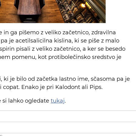
e in ga pišemo z veliko začetnico, zdravilna
pa je acetilsalicilna kislina, ki se piše z malo
pirin pisali z veliko začetnico, a ker se besedo
nem pomenu, kot protibolečinsko sredstvo je
i, ki je bilo od začetka lastno ime, sčasoma pa je
copat. Enako je pri Kalodont ali Pips.
e si lahko ogledate
tukaj
.
an