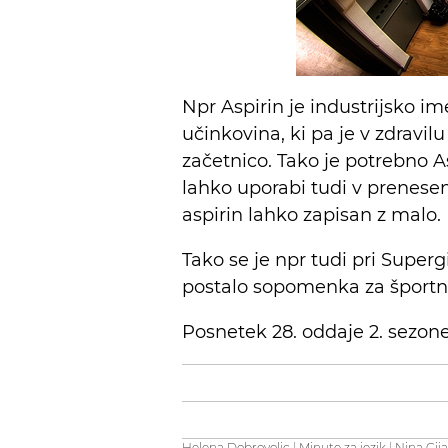
Npr Aspirin je industrijsko im
učinkovina, ki pa je v zdravilu 
začetnico. Tako je potrebno As
lahko uporabi tudi v prenese
aspirin lahko zapisan z malo.
Tako se je npr tudi pri Superg
postalo sopomenka za športni 
Posnetek 28. oddaje 2. sezon
Helena Dobrovoljc
|
Minute za jezik
|
Nina Cij