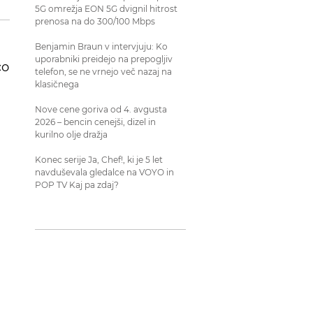
5G omrežja EON 5G dvignil hitrost
prenosa na do 300/100 Mbps
Benjamin Braun v intervjuju: Ko
uporabniki preidejo na prepogljiv
co
telefon, se ne vrnejo več nazaj na
klasičnega
Nove cene goriva od 4. avgusta
2026 – bencin cenejši, dizel in
kurilno olje dražja
Konec serije Ja, Chef!, ki je 5 let
navduševala gledalce na VOYO in
POP TV Kaj pa zdaj?