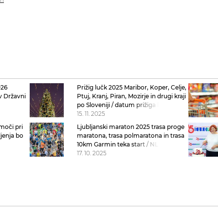
026
Prižig lučk 2025 Maribor, Koper, Celje,
 v Državni
Ptuj, Kranj, Piran, Mozirje in drugi kraji
po Sloveniji / datum prižiga lučk 2025
Slovenija
15. 11. 2025
oči pri
Ljubljanski maraton 2025 trasa proge
jenja bo
maratona, trasa polmaratona in trasa
10km Garmin teka start / NLB
Ljubljanski maraton 2025
17. 10. 2025