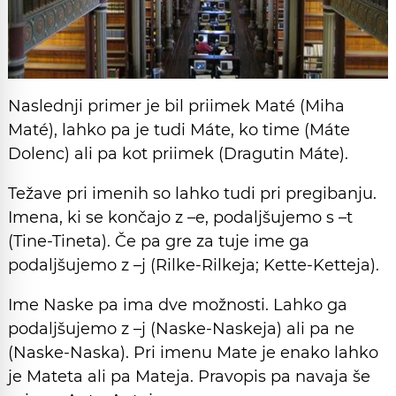
Naslednji primer je bil priimek Maté (Miha
Maté), lahko pa je tudi Máte, ko time (Máte
Dolenc) ali pa kot priimek (Dragutin Máte).
Težave pri imenih so lahko tudi pri pregibanju.
Imena, ki se končajo z –e, podaljšujemo s –t
(Tine-Tineta). Če pa gre za tuje ime ga
podaljšujemo z –j (Rilke-Rilkeja; Kette-Ketteja).
Ime Naske pa ima dve možnosti. Lahko ga
podaljšujemo z –j (Naske-Naskeja) ali pa ne
(Naske-Naska). Pri imenu Mate je enako lahko
je Mateta ali pa Mateja. Pravopis pa navaja še