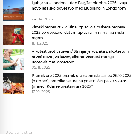
Ljubljana – London Luton EasyJet oktobra 2026 uvaja
novo letalsko povezavo med Ljubljano in Londonom
24. 04. 2026
Zimski regres 2025 višina, izplačilo zimskega regresa
2025 bo obvezno, datum izplačila, minimalni zimski
regres
11. 11. 2025
Alkotest protiustaven / Strinjanje voznika z alkotestom
ni več dovolj za kazen, alkoholiziranost morajo
ugotoviti z etilometrom
05. 11. 2025
Premik ure 2025 premik ure na zimski čas bo 26.10.2025
(oktober), premikanje ure na poletni čas pa 29.3.2026
(marec) Kdaj se prestavi ura 2025?
17. 10. 2025
Uporabna stran