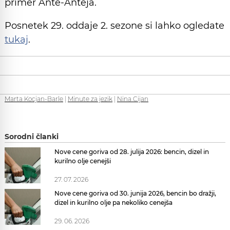
primer Ante-Anteja.
Posnetek 29. oddaje 2. sezone si lahko ogledate
tukaj
.
Marta Kocjan-Barle
|
Minute za jezik
|
Nina Cijan
Sorodni članki
Nove cene goriva od 28. julija 2026: bencin, dizel in
kurilno olje cenejši
27. 07. 2026
Nove cene goriva od 30. junija 2026, bencin bo dražji,
dizel in kurilno olje pa nekoliko cenejša
29. 06. 2026