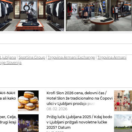
Ljubljana
|
Sportina Group
|
Trgovina Armani Exchange
|
Trgovina Armani
ge Slovenija
BLAH-NAH
Krofi Slon 2026 cena, delovni čas /
a ali kako
Hotel Slon že tradicionalno na Čopovi
na
ulici v Ljubljani prodaja pustne
slonove krofe
08. 02. 2026
er, Celje,
Prižig lučk Ljubljana 2025 / Kdaj bodo
drugi kraji
v Ljubljani prižgali novoletne lučke
 lučk 2025
2025? Datum