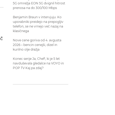
5G omrežja EON 5G dvignil hitrost
prenosa na do 300/100 Mbps
Benjamin Braun v intervjuju: Ko
uporabniki preidejo na prepogljiv
telefon, se ne vrnejo več nazaj na
klasičnega
eč
Nove cene goriva od 4. avgusta
2026 – bencin cenejši, dizel in
kurilno olje dražja
Konec serije Ja, Chef!, ki je 5 let
navduševala gledalce na VOYO in
POP TV Kaj pa zdaj?