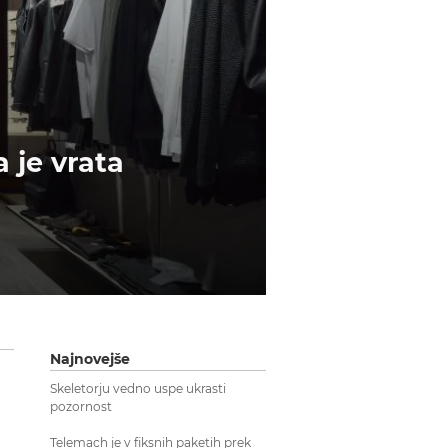
 je vrata
Najnovejše
Skeletorju vedno uspe ukrasti
pozornost
Telemach je v fiksnih paketih prek