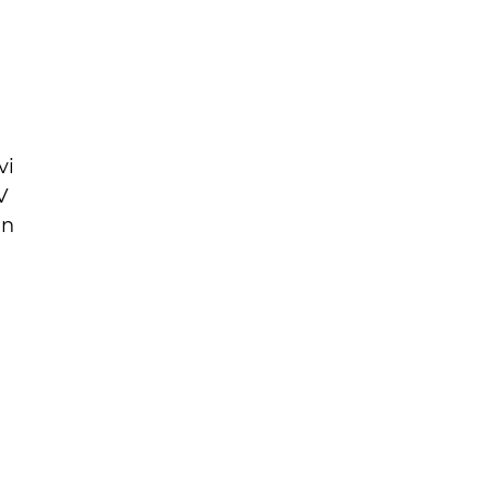
vi
V
in