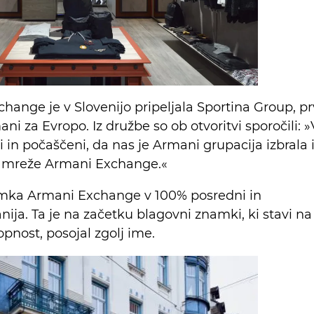
nge je v Slovenijo pripeljala Sportina Group, pr
ni za Evropo. Iz družbe so ob otvoritvi sporočili: »
 in počaščeni, da nas je Armani grupacija izbrala 
e mreže Armani Exchange.«
amka Armani Exchange v 100% posredni in
nija. Ta je na začetku blagovni znamki, ki stavi na
pnost, posojal zgolj ime.