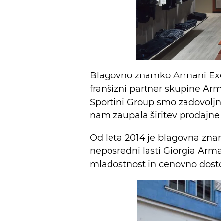
Blagovno znamko Armani Excha
franšizni partner skupine Arma
Sportini Group smo zadovoljni
nam zaupala širitev prodajn
Od leta 2014 je blagovna zn
neposredni lasti Giorgia Arma
mladostnost in cenovno dosto