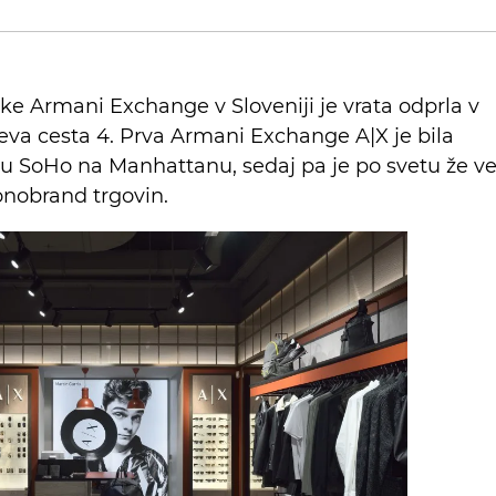
e Armani Exchange v Sloveniji je vrata odprla v
čeva cesta 4. Prva Armani Exchange A|X je bila
ju SoHo na Manhattanu, sedaj pa je po svetu že v
nobrand trgovin.