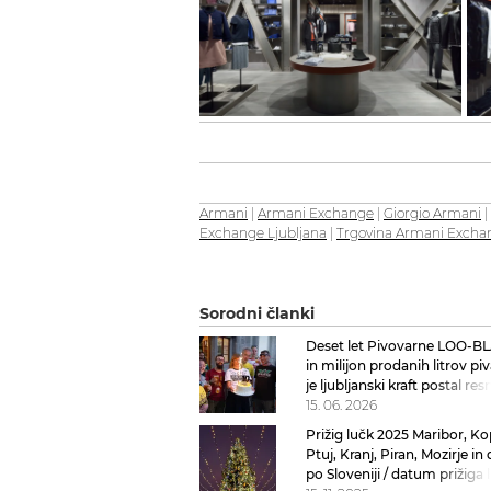
Armani
|
Armani Exchange
|
Giorgio Armani
|
Exchange Ljubljana
|
Trgovina Armani Exchan
Sorodni članki
Deset let Pivovarne LOO-
in milijon prodanih litrov piv
je ljubljanski kraft postal res
pivovarska zgodba
15. 06. 2026
Prižig lučk 2025 Maribor, Kop
Ptuj, Kranj, Piran, Mozirje in 
po Sloveniji / datum prižiga