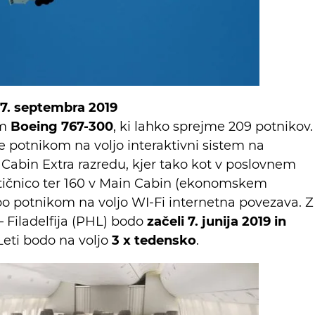
27. septembra 2019
om
Boeing 767-300
, ki lahko sprejme 209 potnikov.
e potnikom na voljo interaktivni sistem na
 Cabin Extra razredu, kjer tako kot v poslovnem
vtičnico ter 160 v Main Cabin (ekonomskem
a bo potnikom na voljo WI-Fi internetna povezava. Z
 – Filadelfija (PHL) bodo
začeli 7. junija 2019 in
 Leti bodo na voljo
3 x tedensko
.