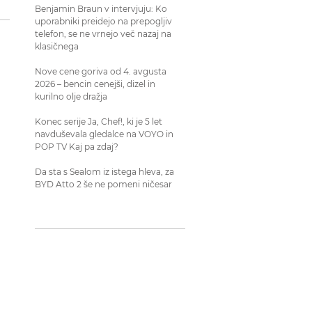
Benjamin Braun v intervjuju: Ko
uporabniki preidejo na prepogljiv
telefon, se ne vrnejo več nazaj na
klasičnega
Nove cene goriva od 4. avgusta
2026 – bencin cenejši, dizel in
kurilno olje dražja
Konec serije Ja, Chef!, ki je 5 let
navduševala gledalce na VOYO in
POP TV Kaj pa zdaj?
Da sta s Sealom iz istega hleva, za
BYD Atto 2 še ne pomeni ničesar