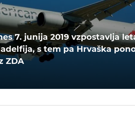
es 7. junija 2019 vzpostavlja l
ladelfija, s tem pa Hrvaška po
 z ZDA