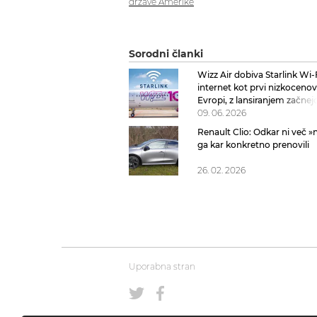
države Amerike
Sorodni članki
Wizz Air dobiva Starlink Wi-
internet kot prvi nizkocenov
Evropi, z lansiranjem začnej
09. 06. 2026
Renault Clio: Odkar ni več »
ga kar konkretno prenovili
26. 02. 2026
Uporabna stran