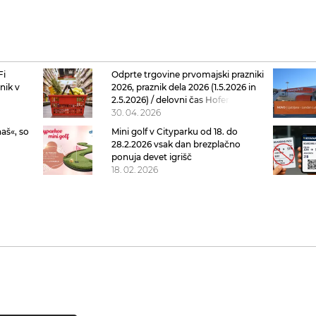
Fi
Odprte trgovine prvomajski prazniki
nik v
2026, praznik dela 2026 (1.5.2026 in
o 2027
2.5.2026) / delovni čas Hofer, Lidl,
Mercator, Spar, Citypark, Aleja
30. 04. 2026
naš«, so
Mini golf v Cityparku od 18. do
28.2.2026 vsak dan brezplačno
ponuja devet igrišč
18. 02. 2026