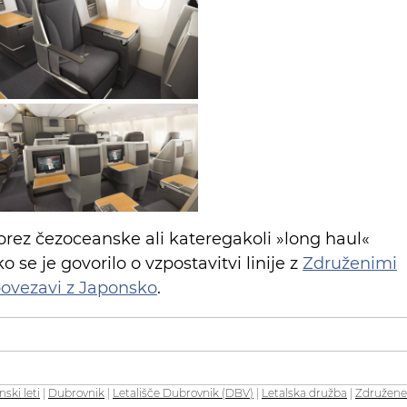
 brez čezoceanske ali kateregakoli »long haul«
 se je govorilo o vzpostavitvi linije z
Združenimi
ovezavi z Japonsko
.
ski leti
|
Dubrovnik
|
Letališče Dubrovnik (DBV)
|
Letalska družba
|
Združene