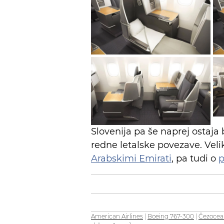
Slovenija pa še naprej ostaja
redne letalske povezave. Veliko
Arabskimi Emirati
, pa tudi o
p
American Airlines
|
Boeing 767-300
|
Čezocean