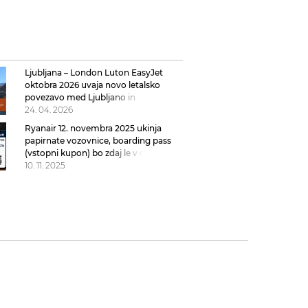
Ljubljana – London Luton EasyJet
oktobra 2026 uvaja novo letalsko
povezavo med Ljubljano in
Londonom
24. 04. 2026
Ryanair 12. novembra 2025 ukinja
papirnate vozovnice, boarding pass
(vstopni kupon) bo zdaj le v digitalni
obliki
10. 11. 2025