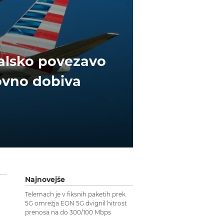
etalsko povezavo
novno dobiva
Najnovejše
Telemach je v fiksnih paketih prek
5G omrežja EON 5G dvignil hitrost
prenosa na do 300/100 Mbps