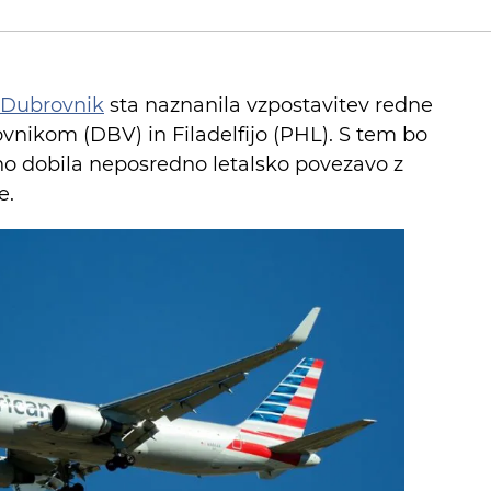
e Dubrovnik
sta naznanila vzpostavitev redne
nikom (DBV) in Filadelfijo (PHL). S tem bo
no dobila neposredno letalsko povezavo z
e.