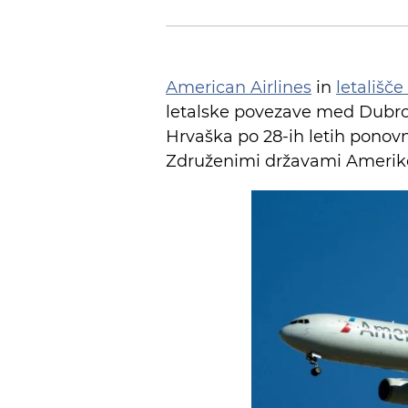
American Airlines
in
letališč
letalske povezave med Dubrov
Hrvaška po 28-ih letih ponov
Združenimi državami Amerik