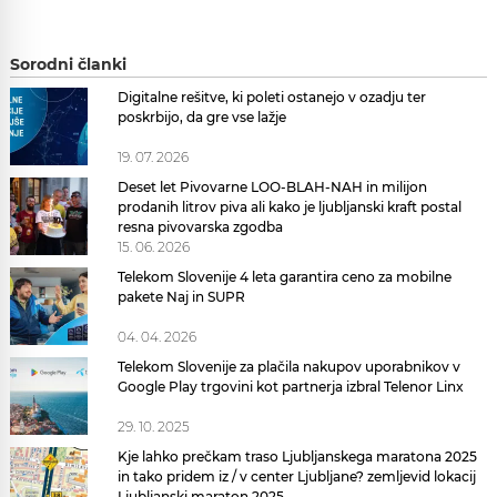
Sorodni članki
Digitalne rešitve, ki poleti ostanejo v ozadju ter
poskrbijo, da gre vse lažje
19. 07. 2026
Deset let Pivovarne LOO-BLAH-NAH in milijon
prodanih litrov piva ali kako je ljubljanski kraft postal
resna pivovarska zgodba
15. 06. 2026
Telekom Slovenije 4 leta garantira ceno za mobilne
pakete Naj in SUPR
04. 04. 2026
Telekom Slovenije za plačila nakupov uporabnikov v
Google Play trgovini kot partnerja izbral Telenor Linx
29. 10. 2025
Kje lahko prečkam traso Ljubljanskega maratona 2025
in tako pridem iz / v center Ljubljane? zemljevid lokacij
Ljubljanski maraton 2025