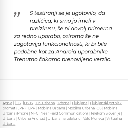
S testiranji se je ugotovilo, da
različica, ki smo jo imeli v
preizkusu, še ni dovolj primerna
za redno uporabo, oziroma še ne
zagotavlja funkcionalnosti, ki bi bile
podobne kot za Android uporabnike.
Trenutno čakamo prenovljeno verzijo.
Apple
|
iOS
|
iOS 13
|
iOS Urbana
|
iPhone
|
Ljubljana
|
Ljubljanski potniški
promet (LPP)
|
LPP
|
Mobilna Urbana
|
Mobilna Urbana iOS
|
Mobilna
Urbana iPhone
|
NFC (Near Field Communication)
|
Telekom Slovenije
|
Urbana
|
Urbana Android
|
Urbana na telefonu
|
Valú Moneta
|
Virtualna
Urbana