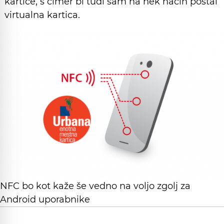
kartice, s čimer bi tudi sam na nek način postal
virtualna kartica.
NFC bo kot kaže še vedno na voljo zgolj za
Android uporabnike