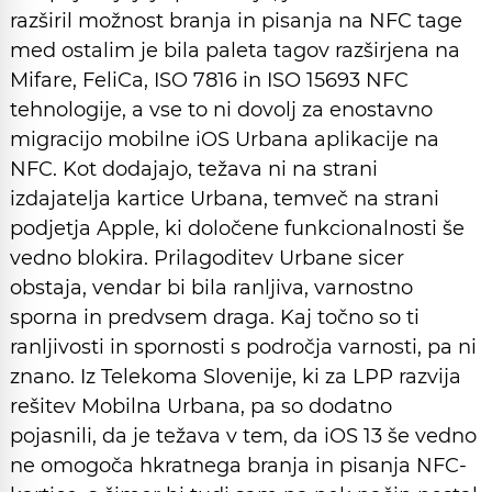
razširil možnost branja in pisanja na NFC tage
med ostalim je bila paleta tagov razširjena na
Mifare, FeliCa, ISO 7816 in ISO 15693 NFC
tehnologije, a vse to ni dovolj za enostavno
migracijo mobilne iOS Urbana aplikacije na
NFC. Kot dodajajo, težava ni na strani
izdajatelja kartice Urbana, temveč na strani
podjetja Apple, ki določene funkcionalnosti še
vedno blokira. Prilagoditev Urbane sicer
obstaja, vendar bi bila ranljiva, varnostno
sporna in predvsem draga. Kaj točno so ti
ranljivosti in spornosti s področja varnosti, pa ni
znano. Iz Telekoma Slovenije, ki za LPP razvija
rešitev Mobilna Urbana, pa so dodatno
pojasnili, da je težava v tem, da iOS 13 še vedno
ne omogoča hkratnega branja in pisanja NFC-