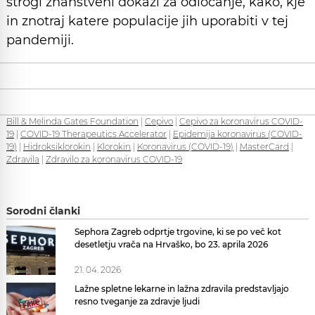
strogi znanstveni dokazi za odločanje, kako, kje
in znotraj katere populacije jih uporabiti v tej
pandemiji.
Bill & Melinda Gates Foundation
|
Cepivo
|
Cepivo za koronavirus COVID-
19
|
COVID-19 Therapeutics Accelerator
|
Epidemija koronavirus (COVID-
19)
|
Hidroksiklorokin
|
Klorokin
|
Koronavirus (COVID-19)
|
MasterCard
|
Zdravila
|
Zdravilo za koronavirus COVID-19
Sorodni članki
Sephora Zagreb odprtje trgovine, ki se po več kot
desetletju vrača na Hrvaško, bo 23. aprila 2026
21. 04. 2026
Lažne spletne lekarne in lažna zdravila predstavljajo
resno tveganje za zdravje ljudi