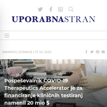
ZANIMIVO
|
ZDRAVJE
|
07. 04. 2020
Pospeševalnik COVID-19
Therapeutics Accelerator je za
financiranje kliničnih testiranj
namenil 20 mio $