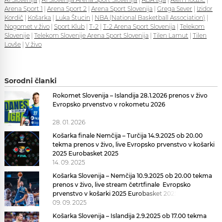
Arena Sport 1
|
Arena Sport 2
|
Arena Sport Slovenija
|
Grega Sever
|
Izidor
Kordič
|
Košarka
|
Luka Štucin
|
NBA (National Basketball Association)
|
Nogomet v živo
|
Sport Klub
|
T-2
|
T-2 Arena Sport Slovenija
|
Telekom
Slovenije
|
Telekom Slovenije Arena Sport Slovenija
|
Tilen Lamut
|
Tilen
Lovše
|
V živo
Sorodni članki
Rokomet Slovenija – Islandija 28.1.2026 prenos v živo
Evropsko prvenstvo v rokometu 2026
28. 01. 2026
Košarka finale Nemčija – Turčija 14.9.2025 ob 20.00
tekma prenos v živo, live Evropsko prvenstvo v košarki
2025 Eurobasket 2025
14. 09. 2025
Košarka Slovenija – Nemčija 10.9.2025 ob 20.00 tekma
prenos v živo, live stream četrtfinale Evropsko
prvenstvo v košarki 2025 Eurobasket 2025
09. 09. 2025
Košarka Slovenija – Islandija 2.9.2025 ob 17.00 tekma