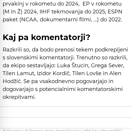
prvakinj v rokometu do 2024, EP v rokometu
(M in Ž) 2024, IIHF tekmovanja do 2025, ESPN
paket (NCAA, dokumentarni filmi, …) do 2022.
Kaj pa komentatorji?
Razkrili so, da bodo prenosi tekem podkrepljeni
s slovenskimi komentatorji. Trenutno so razkrili,
da ekipo sestavljajo: Luka Štucin, Grega Sever,
Tilen Lamut, Izidor Kordič, Tilen Lovše in Alen
Hodžić. Se pa vsakodnevno pogovarjajo in
dogovarjajo s potencialnimi komentatorskimi
okrepitvami.
A1 Slovenija
|
A1 Slovenija Arena Sport Slovenija
|
ABA liga
|
Alen Hodžić
|