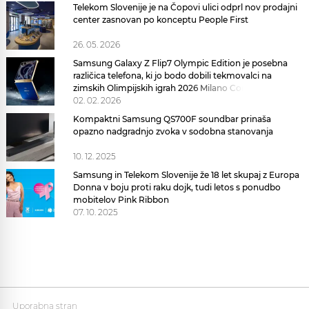
Telekom Slovenije je na Čopovi ulici odprl nov prodajni
center zasnovan po konceptu People First
26. 05. 2026
Samsung Galaxy Z Flip7 Olympic Edition je posebna
različica telefona, ki jo bodo dobili tekmovalci na
zimskih Olimpijskih igrah 2026 Milano Cortina
02. 02. 2026
Kompaktni Samsung QS700F soundbar prinaša
opazno nadgradnjo zvoka v sodobna stanovanja
10. 12. 2025
Samsung in Telekom Slovenije že 18 let skupaj z Europa
Donna v boju proti raku dojk, tudi letos s ponudbo
mobitelov Pink Ribbon
07. 10. 2025
Uporabna stran