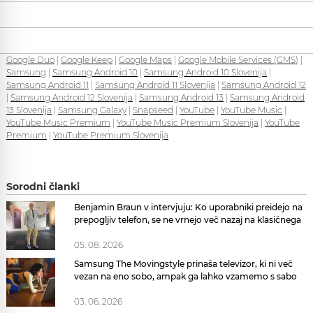
Google Duo
|
Google Keep
|
Google Maps
|
Google Mobile Services (GMS)
|
Samsung
|
Samsung Android 10
|
Samsung Android 10 Slovenija
|
Samsung Android 11
|
Samsung Android 11 Slovenija
|
Samsung Android 12
|
Samsung Android 12 Slovenija
|
Samsung Android 13
|
Samsung Android
13 Slovenija
|
Samsung Galaxy
|
Snapseed
|
YouTube
|
YouTube Music
|
YouTube Music Premium
|
YouTube Music Premium Slovenija
|
YouTube
Premium
|
YouTube Premium Slovenija
Sorodni članki
Benjamin Braun v intervjuju: Ko uporabniki preidejo na
prepogljiv telefon, se ne vrnejo več nazaj na klasičnega
05. 08. 2026
Samsung The Movingstyle prinaša televizor, ki ni več
vezan na eno sobo, ampak ga lahko vzamemo s sabo
03. 06. 2026