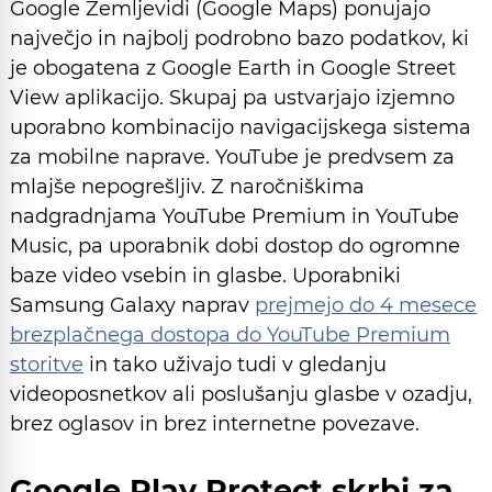
Google Zemljevidi (Google Maps) ponujajo
največjo in najbolj podrobno bazo podatkov, ki
je obogatena z Google Earth in Google Street
View aplikacijo. Skupaj pa ustvarjajo izjemno
uporabno kombinacijo navigacijskega sistema
za mobilne naprave. YouTube je predvsem za
mlajše nepogrešljiv. Z naročniškima
nadgradnjama YouTube Premium in YouTube
Music, pa uporabnik dobi dostop do ogromne
baze video vsebin in glasbe. Uporabniki
Samsung Galaxy naprav
prejmejo do 4 mesece
brezplačnega dostopa do YouTube Premium
storitve
in tako uživajo tudi v gledanju
videoposnetkov ali poslušanju glasbe v ozadju,
brez oglasov in brez internetne povezave.
Google Play Protect skrbi za