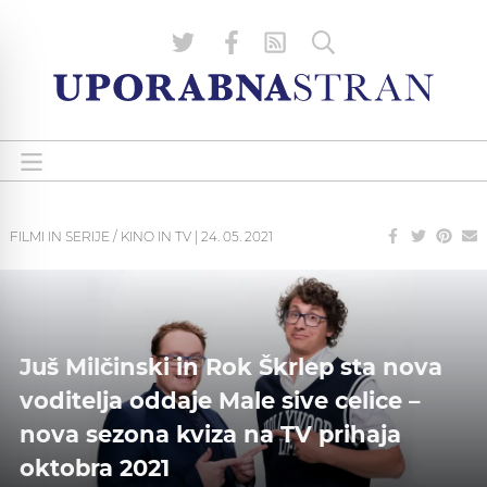
FILMI IN SERIJE / KINO IN TV
|
24. 05. 2021
Juš Milčinski in Rok Škrlep sta nova
voditelja oddaje Male sive celice –
nova sezona kviza na TV prihaja
oktobra 2021