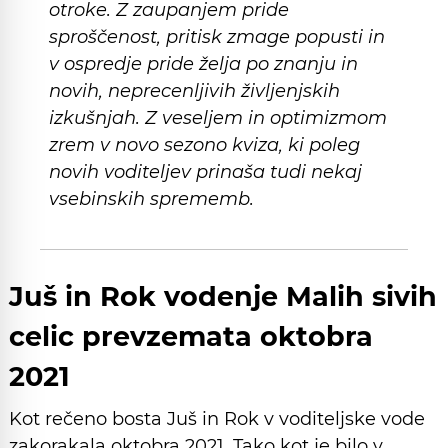
otroke. Z zaupanjem pride
sproščenost, pritisk zmage popusti in
v ospredje pride želja po znanju in
novih, neprecenljivih življenjskih
izkušnjah. Z veseljem in optimizmom
zrem v novo sezono kviza, ki poleg
novih voditeljev prinaša tudi nekaj
vsebinskih sprememb.
Juš in Rok vodenje Malih sivih
celic prevzemata oktobra
2021
Kot rečeno bosta Juš in Rok v voditeljske vode
zakorakala oktobra 2021. Tako kot je bilo v