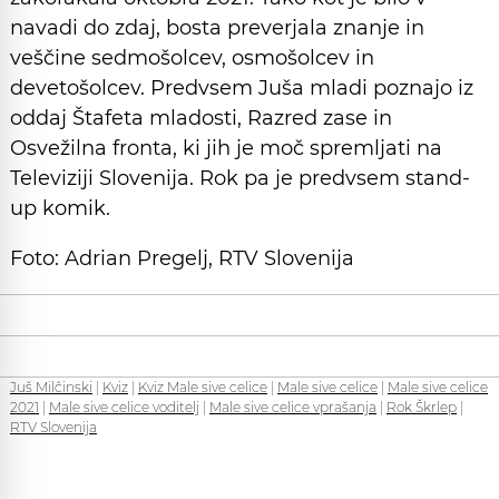
navadi do zdaj, bosta preverjala znanje in
veščine sedmošolcev, osmošolcev in
devetošolcev. Predvsem Juša mladi poznajo iz
oddaj Štafeta mladosti, Razred zase in
Osvežilna fronta, ki jih je moč spremljati na
Televiziji Slovenija. Rok pa je predvsem stand-
up komik.
Foto: Adrian Pregelj, RTV Slovenija
Juš Milčinski
|
Kviz
|
Kviz Male sive celice
|
Male sive celice
|
Male sive celice
2021
|
Male sive celice voditelj
|
Male sive celice vprašanja
|
Rok Škrlep
|
RTV Slovenija