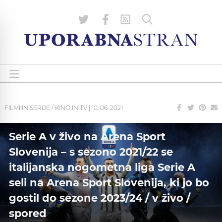
FILMI IN SERIJE / KINO IN TV
|
10. 06. 2021
Serie A v živo na Arena Sport
Slovenija – s sezono 2021/22 se
italijanska nogometna liga Serie A
seli na Arena Sport Slovenija, ki jo bo
gostil do sezone 2023/24 / v živo /
spored