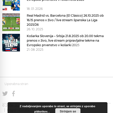
18. 01. 2026
Real Madrid vs. Barcelona (El Clásico) 26.10.2025 ob
16.15 prenos v živo / live stream španska La Liga
2025/26
26. 10. 2025
Košarka Slovenija – Srbija 21.8.2025 ob 20.00 tekma
prenos v živo, live stream pripravljalne tekme na
Evropsko prvenstvo v košarki 2025
21. 08. 2025
Uporabna stran
© 2008-2026 Uporabna Stran gostuje na
Zabec.net
Piškotki
Z nadaljevanjem uporabe te strani, se strinjate z uporabo
Pogoji uporabe
Strinjam se
piškotkov.
.