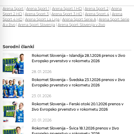
Arena Sport
|
Arena Sport 1
|
Arena Sport 1 HD
|
Arena Sport 2
|
Arena
Sport 2 HD
|
Arena Sport 3
|
Arena Sport 3 HD
|
Arena Sport 4
|
Arena
Sport 4 HD
|
Arena Sport La Liga
|
Arena Sport Serie A
|
Arena Sport Serie
A v živo
|
Arena Sport Slovenija
|
Arena Sport Slovenija v živo
Sorodni članki
Rokomet Slovenija – Islandija 28.1.2026 prenos v živo
Evropsko prvenstvo v rokometu 2026
28. 01. 2026
Rokomet Slovenija – Švedska 23.1.2026 prenos v živo
Evropsko prvenstvo v rokometu 2026
23. 01. 2026
Rokomet Slovenija – Ferski otoki 20.1.2026 prenos v
živo Evropsko prvenstvo v rokometu 2026
20. 01. 2026
Rokomet Slovenija – Švica 18.1.2026 prenos v živo
Evropsko prvenstvo v rokometu 2026