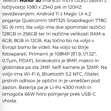
Telefon
Honor 50
ima 6.57 inčni OLED zaslon z
ločljivostjo 1080 x 2340 pik in 120HZ
osveževanjem. Android 11 z Magic UI 4.2
poganja Qualcomm SM7325 Snapdragon 778G
5G (6 nm). Na voljo ima dve spominski različici
128GB in 256GB ter tri različne velikosti RAM-a
6GB, 8GB in 12GB. Kaj točno bo na voljo v
Evropi bomo še videli. Na voljo so štirje
fotoaparati. Primarni je 108MP (f/1.9, 1/1.52″,
0.7µm, PDAF), širokokotni je 8MP, makro in
globinska pa sta 2MP. Selfi kamera je 32MP. Na
voljo ima Wi-Fi 6, Bluetooth 5.2 NFC, čitalec
prstnih odtisov je optični in je umeščen pod
zaslon. Baterija pa je Li-Po 4300 mAh in
omogoča 66W hitro polnjenje prek USB-C
vhoda.