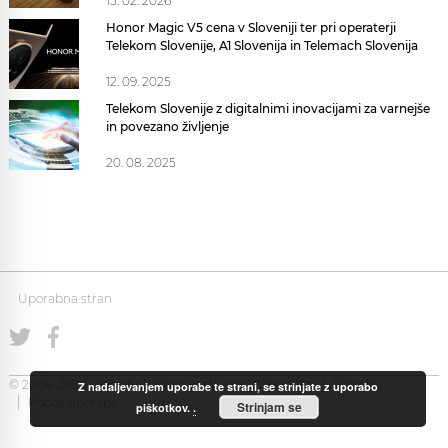
15. 02. 2026
Honor Magic V5 cena v Sloveniji ter pri operaterji
Telekom Slovenije, A1 Slovenija in Telemach Slovenija
12. 09. 2025
Telekom Slovenije z digitalnimi inovacijami za varnejše
in povezano življenje
20. 08. 2025
Uporabna stran
© 2008-2026 Uporabna Stran gostuje na
Zabec.net
Piškotki
Z nadaljevanjem uporabe te strani, se strinjate z uporabo
Pogoji uporabe
Strinjam se
piškotkov.
.