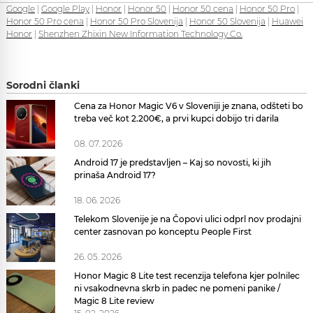
Google
|
Google Play
|
Honor
|
Honor 50
|
Honor 50 cena
|
Honor 50 Pro
|
Honor 50 Pro cena
|
Honor 50 Pro Slovenija
|
Honor 50 Slovenija
|
Huawei
Honor
|
Shenzhen Zhixin New Information Technology Co.
Sorodni članki
Cena za Honor Magic V6 v Sloveniji je znana, odšteti bo
treba več kot 2.200€, a prvi kupci dobijo tri darila
08. 07. 2026
Android 17 je predstavljen – Kaj so novosti, ki jih
prinaša Android 17?
18. 06. 2026
Telekom Slovenije je na Čopovi ulici odprl nov prodajni
center zasnovan po konceptu People First
26. 05. 2026
Honor Magic 8 Lite test recenzija telefona kjer polnilec
ni vsakodnevna skrb in padec ne pomeni panike /
Magic 8 Lite review