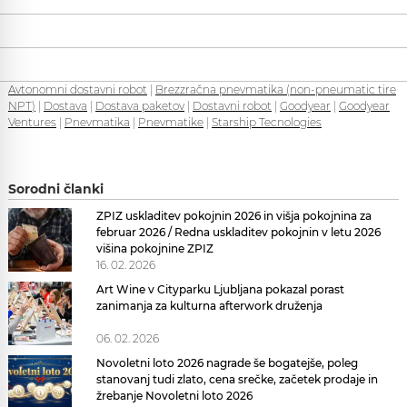
Avtonomni dostavni robot
|
Brezzračna pnevmatika (non-pneumatic tire
NPT)
|
Dostava
|
Dostava paketov
|
Dostavni robot
|
Goodyear
|
Goodyear
Ventures
|
Pnevmatika
|
Pnevmatike
|
Starship Tecnologies
Sorodni članki
ZPIZ uskladitev pokojnin 2026 in višja pokojnina za
februar 2026 / Redna uskladitev pokojnin v letu 2026
višina pokojnine ZPIZ
16. 02. 2026
Art Wine v Cityparku Ljubljana pokazal porast
zanimanja za kulturna afterwork druženja
06. 02. 2026
Novoletni loto 2026 nagrade še bogatejše, poleg
stanovanj tudi zlato, cena srečke, začetek prodaje in
žrebanje Novoletni loto 2026