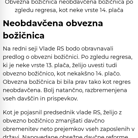
Obvezna božičnica neobdavčena božičnica po
zgledu regresa, kot neke vrste 14. plača
Neobdavčena obvezna
božičnica
Na redni seji Vlade RS bodo obravnavali
predlog o obvezni božičnici. Po zgledu regresa,
ki je neke vrste 13. plača, želijo uvesti tudi
obvezno božičnico, kot nekakšno 14. plačo.
Obvezna božičnica bi bila prav tako kot regres
neobdavčena. Bolj natančno, razbremenjena
vseh davščin in prispevkov.
Kot je pojasnil predsednik vlade RS, želijo z
obvezno božičnico zmanjšati davčno
obremenitev neto prejemkov vseh zaposlenih v
državi. Napovedane obsežne davčne reforme,