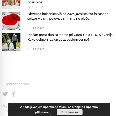
božičnice
17. 10. 2025
Obvezna božičnica višina 2025 javni sektor in zasebni
sektor v višini polovice minimalne plače
18. 09. 2025
Plačan prost dan za starše pri Coca-Cola HBC Slovenija:
Kako deluje in zakaj ga zaposleni cenijo?
01. 09. 2025
Uporabna stran
© 2008-2026 Uporabna Stran gostuje na
Zabec.net
Piškotki
Z nadaljevanjem uporabe te strani, se strinjate z uporabo
Pogoji uporabe
Strinjam se
piškotkov.
.