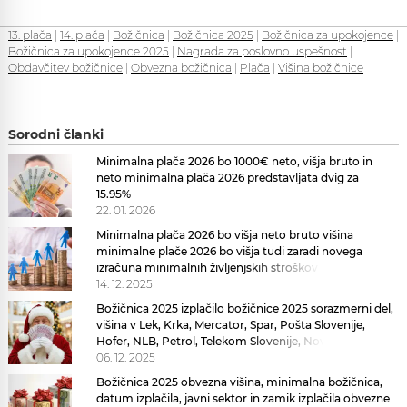
13. plača
|
14. plača
|
Božičnica
|
Božičnica 2025
|
Božičnica za upokojence
|
Božičnica za upokojence 2025
|
Nagrada za poslovno uspešnost
|
Obdavčitev božičnice
|
Obvezna božičnica
|
Plača
|
Višina božičnice
Sorodni članki
Minimalna plača 2026 bo 1000€ neto, višja bruto in
neto minimalna plača 2026 predstavljata dvig za
15.95%
22. 01. 2026
Minimalna plača 2026 bo višja neto bruto višina
minimalne plače 2026 bo višja tudi zaradi novega
izračuna minimalnih življenjskih stroškov
14. 12. 2025
Božičnica 2025 izplačilo božičnice 2025 sorazmerni del,
višina v Lek, Krka, Mercator, Spar, Pošta Slovenije,
Hofer, NLB, Petrol, Telekom Slovenije, Novartis, OTP
Banka izplačilo
06. 12. 2025
Božičnica 2025 obvezna višina, minimalna božičnica,
datum izplačila, javni sektor in zamik izplačila obvezne