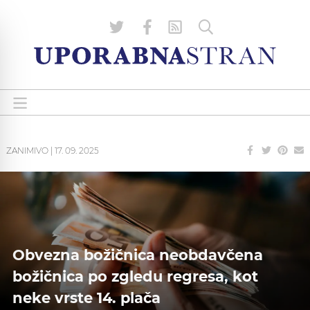
ZANIMIVO
|
17. 09. 2025
Obvezna božičnica neobdavčena
božičnica po zgledu regresa, kot
neke vrste 14. plača