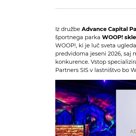
Iz družbe
Advance Capital Pa
športnega parka
WOOP! sklen
WOOP!, ki je luč sveta ugleda
predvidoma jeseni 2026, saj m
konkurence. Vstop specializi
Partners SIS v lastništvo bo 