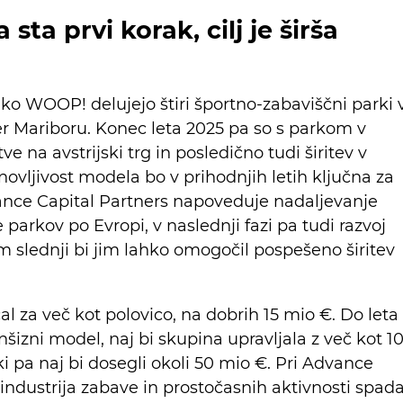
 sta prvi korak, cilj je širša
 WOOP! delujejo štiri športno-zabaviščni parki 
i ter Mariboru. Konec leta 2025 pa so s parkom v
tve na avstrijski trg in posledično tudi širitev v
vljivost modela bo v prihodnjih letih ključna za
vance Capital Partners napoveduje nadaljevanje
 parkov po Evropi, v naslednji fazi pa tudi razvoj
 slednji bi jim lahko omogočil pospešeno širitev
l za več kot polovico, na dobrih 15 mio €. Do leta
anšizni model, naj bi skupina upravljala z več kot 1
i pa naj bi dosegli okoli 50 mio €. Pri Advance
 industrija zabave in prostočasnih aktivnosti spad