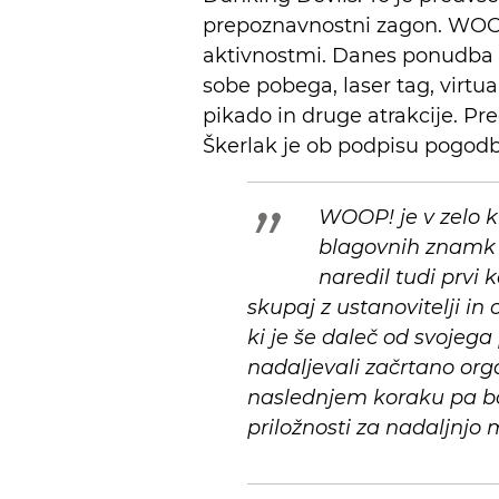
prepoznavnostni zagon. WOOP!
aktivnostmi. Danes ponudba v
sobe pobega, laser tag, virtual
pikado in druge atrakcije. P
Škerlak je ob podpisu pogodb
WOOP! je v zelo k
blagovnih znamk za
naredil tudi prvi 
skupaj z ustanovitelji in
ki je še daleč od svojega
nadaljevali začrtano orga
naslednjem koraku pa b
priložnosti za nadaljnjo