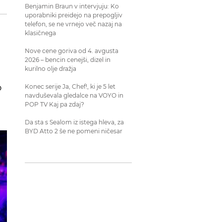
Benjamin Braun v intervjuju: Ko
uporabniki preidejo na prepogljiv
telefon, se ne vrnejo več nazaj na
klasičnega
Nove cene goriva od 4. avgusta
2026 – bencin cenejši, dizel in
kurilno olje dražja
o
Konec serije Ja, Chef!, ki je 5 let
navduševala gledalce na VOYO in
POP TV Kaj pa zdaj?
Da sta s Sealom iz istega hleva, za
BYD Atto 2 še ne pomeni ničesar