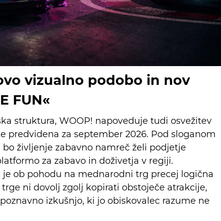
vo vizualno podobo in nov
BE FUN«
iška struktura, WOOP! napoveduje tudi osvežitev
 je predvidena za september 2026. Pod sloganom
bo življenje zabavno namreč želi podjetje
latformo za zabavo in doživetja v regiji.
e ob pohodu na mednarodni trg precej logična
je trge ni dovolj zgolj kopirati obstoječe atrakcije,
epoznavno izkušnjo, ki jo obiskovalec razume ne