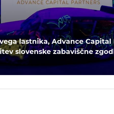
ega lastnika, Advance Capital 
itev slovenske zabaviščne zgo