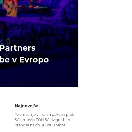
Partners
dbe v Evropo
Najnovejše
Telemach je v fiksnih paketih prek
5G omrežja EON 5G dvignil hitrost
prenosa na do 300/100 Mbps