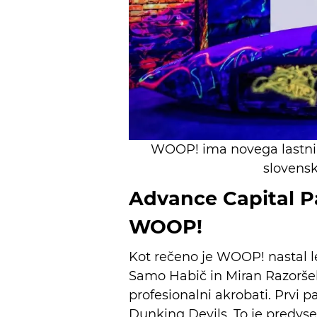
WOOP! ima novega lastnik
slovens
Advance Capital Pa
WOOP!
Kot rečeno je WOOP! nastal le
Samo Habič in Miran Razoršek
profesionalni akrobati. Prvi p
Dunking Devils. To je predv