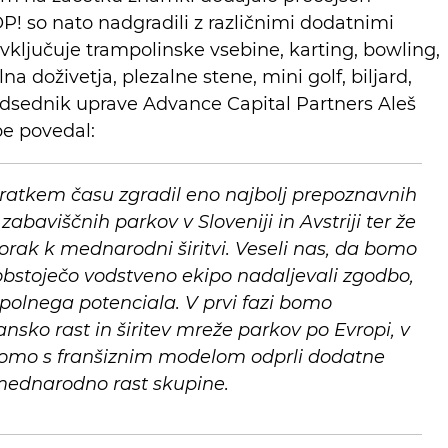
 so nato nadgradili z različnimi dodatnimi
ključuje trampolinske vsebine, karting, bowling,
na doživetja, plezalne stene, mini golf, biljard,
redsednik uprave Advance Capital Partners Aleš
e povedal:
ratkem času zgradil eno najbolj prepoznavnih
baviščnih parkov v Sloveniji in Avstriji ter že
korak k mednarodni širitvi. Veseli nas, da bomo
 obstoječo vodstveno ekipo nadaljevali zgodbo,
 polnega potenciala. V prvi fazi bomo
nsko rast in širitev mreže parkov po Evropi, v
omo s franšiznim modelom odprli dodatne
 mednarodno rast skupine.