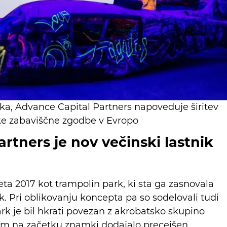
a, Advance Capital Partners napoveduje širitev
ke zabaviščne zgodbe v Evropo
rtners je nov večinski lastnik
ta 2017 kot trampolin park, ki sta ga zasnovala
. Pri oblikovanju koncepta pa so sodelovali tudi
ark je bil hkrati povezan z akrobatsko skupino
sem na začetku znamki dodajalo precejšen