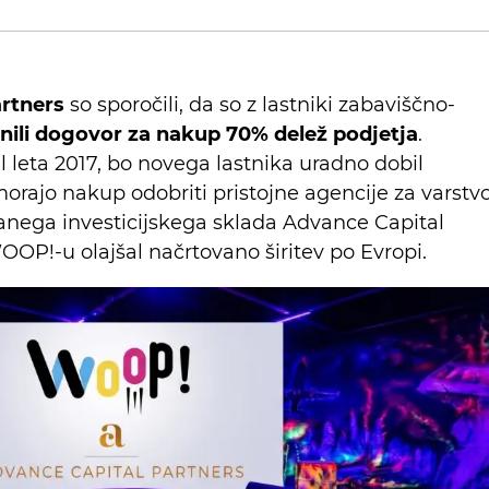
rtners
so sporočili, da so z lastniki zabaviščno-
ili dogovor za nakup 70% delež podjetja
.
l leta 2017, bo novega lastnika uradno dobil
orajo nakup odobriti pristojne agencije za varstv
ranega investicijskega sklada Advance Capital
WOOP!-u olajšal načrtovano širitev po Evropi.