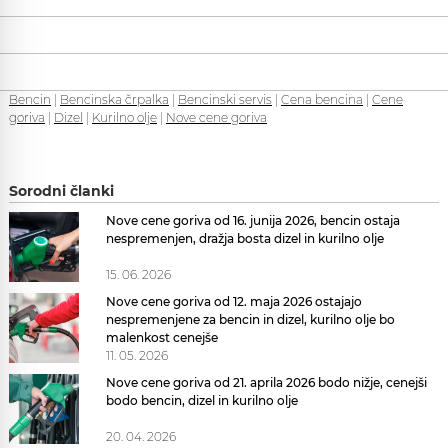
Bencin
|
Bencinska črpalka
|
Bencinski servis
|
Cena bencina
|
Cene
goriva
|
Dizel
|
Kurilno olje
|
Nove cene goriva
Sorodni članki
Nove cene goriva od 16. junija 2026, bencin ostaja
nespremenjen, dražja bosta dizel in kurilno olje
15. 06. 2026
Nove cene goriva od 12. maja 2026 ostajajo
nespremenjene za bencin in dizel, kurilno olje bo
malenkost cenejše
11. 05. 2026
Nove cene goriva od 21. aprila 2026 bodo nižje, cenejši
bodo bencin, dizel in kurilno olje
20. 04. 2026