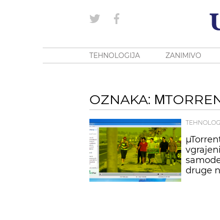
TEHNOLOGIJA
ZANIMIVO
OZNAKA: ΜTORRENT
TEHNOLOG
µTorrent
vgrajen
samode
druge 