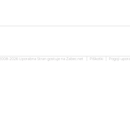
2008-2026 Uporabna Stran gostuje na
Zabec.net
Piškotki
Pogoji upor