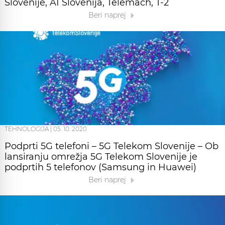
Slovenije, A1 Slovenija, Telemach, T-2
Beri naprej
TEHNOLOGIJA
|
05. 10. 2020
Podprti 5G telefoni – 5G Telekom Slovenije – Ob
lansiranju omrežja 5G Telekom Slovenije je
podprtih 5 telefonov (Samsung in Huawei)
Beri naprej