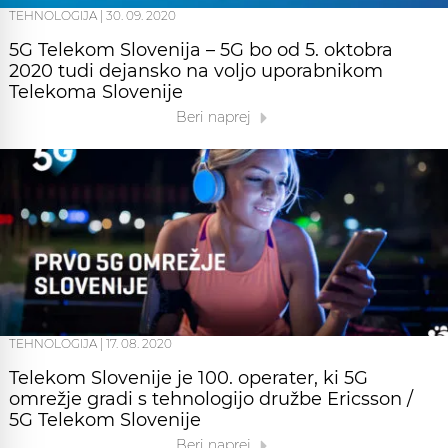
TEHNOLOGIJA
|
30. 09. 2020
5G Telekom Slovenija – 5G bo od 5. oktobra
2020 tudi dejansko na voljo uporabnikom
Telekoma Slovenije
Beri naprej
TEHNOLOGIJA
|
17. 08. 2020
Telekom Slovenije je 100. operater, ki 5G
omrežje gradi s tehnologijo družbe Ericsson /
5G Telekom Slovenije
Beri naprej