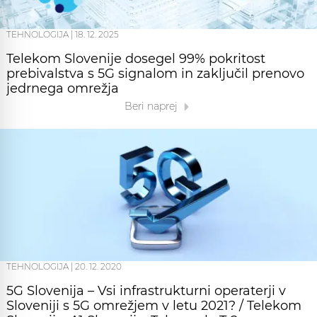
TEHNOLOGIJA
|
18. 12. 2025
Telekom Slovenije dosegel 99% pokritost
prebivalstva s 5G signalom in zaključil prenovo
jedrnega omrežja
Beri naprej
TEHNOLOGIJA
|
20. 12. 2020
5G Slovenija – Vsi infrastrukturni operaterji v
Sloveniji s 5G omrežjem v letu 2021? / Telekom