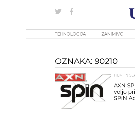
TEHNOLOGIJA
ZANIMIVO
OZNAKA: 90210
FILMI IN SE
AXN SPi
voljo pr
SPiN Ad