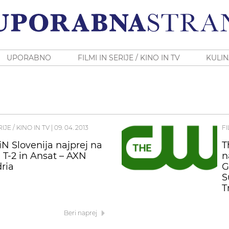
UPORABNO
FILMI IN SERIJE / KINO IN TV
KULIN
RIJE / KINO IN TV
|
09. 04. 2013
FI
N Slovenija najprej na
T
i T-2 in Ansat – AXN
n
ria
G
S
T
Beri naprej