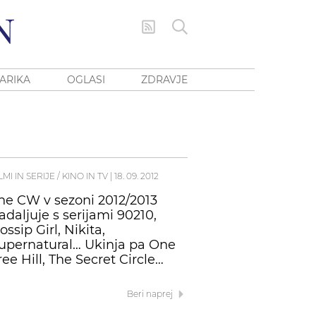
ARIKA
OGLASI
ZDRAVJE
LMI IN SERIJE / KINO IN TV
|
18. 09. 2012
he CW v sezoni 2012/2013
adaljuje s serijami 90210,
ossip Girl, Nikita,
upernatural… Ukinja pa One
ree Hill, The Secret Circle…
Beri naprej