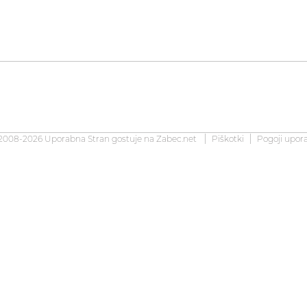
2008-2026 Uporabna Stran gostuje na
Zabec.net
Piškotki
Pogoji upor