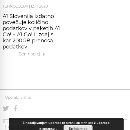
TEHNOLOGIJA
|
12. 11. 2020
A1 Slovenija izdatno
povečuje količino
podatkov v paketih A1
Go! – A1 Go! L zdaj s
kar 200GB prenosa
podatkov
Beri naprej
Uporabna stran
© 2008-2026 Uporabna Stran gostuje na
Zabec.net
Piškotki
Z nadaljevanjem uporabe te strani, se strinjate z uporabo
Pogoji uporabe
Strinjam se
piškotkov.
.