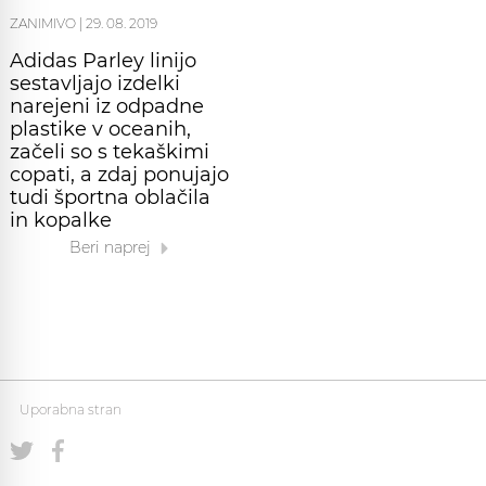
ZANIMIVO
|
29. 08. 2019
Adidas Parley linijo
sestavljajo izdelki
narejeni iz odpadne
plastike v oceanih,
začeli so s tekaškimi
copati, a zdaj ponujajo
tudi športna oblačila
in kopalke
Beri naprej
Uporabna stran