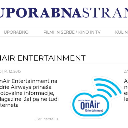
UPORABNO
FILMI IN SERIJE / KINO IN TV
KULIN
NAIR ENTERTAINMENT
O
|
14. 12. 2015
Z
nAir Entertainment na
A
Adrie Airways prinaša
n
potovalne informacije,
e
agazine, žal pa ne tudi
l
nterneta
Beri naprej