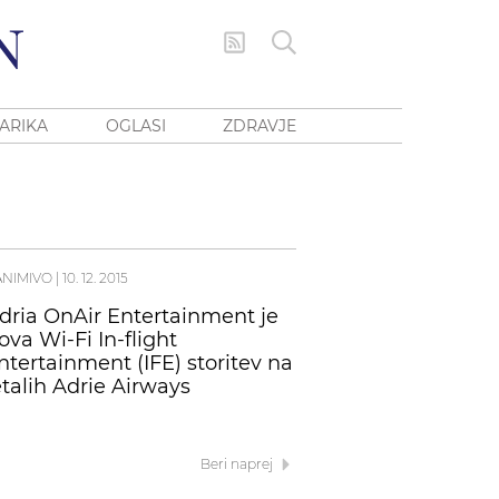
ARIKA
OGLASI
ZDRAVJE
ANIMIVO
|
10. 12. 2015
dria OnAir Entertainment je
ova Wi-Fi In-flight
ntertainment (IFE) storitev na
etalih Adrie Airways
Beri naprej