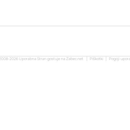
2008-2026 Uporabna Stran gostuje na
Zabec.net
Piškotki
Pogoji upor