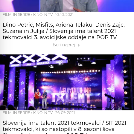
FILMI IN SERIJE / KINO IN TV
|
10. 10. 2021
Dino Petrić, Misfits, Ariona Telaku, Denis Zajc,
Suzana in Julija / Slovenija ima talent 2021
tekmovalci 3. avdicijske oddaje na POP TV
Beri naprej
FILMI IN SERIJE / KINO IN TV
|
26. 09. 2021
Slovenija ima talent 2021 tekmovalci / SIT 2021
tekmovalci, ki so nastopili v 8. sezoni šova