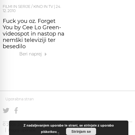
FILMI IN SERIJE / KINO IN TV
|
24.
12. 2010
Fuck you oz. Forget
You by Cee Lo Green-
videospot in nastop na
nemški televiziji ter
besedilo
Beri naprej
Uporabna stran
© 2008-2026 Uporabna Stran gostuje na
Zabec.net
Piškotki
Z nadaljevanjem uporabe te strani, se strinjate z uporabo
Pogoji uporabe
Strinjam se
piškotkov.
.