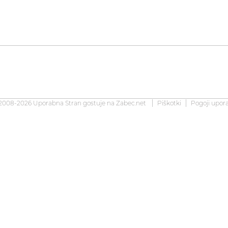
2008-2026 Uporabna Stran gostuje na
Zabec.net
Piškotki
Pogoji upor