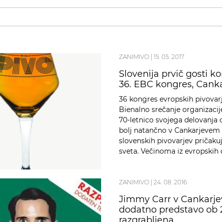
ZANIMIVO
|
15. 05. 2017
Slovenija prvič gosti k
36. EBC kongres, Canka
36 kongres evropskih pivovarje
Bienalno srečanje organizacij
70-letnico svojega delovanja od
bolj natančno v Cankarjevem 
slovenskih pivovarjev pričaku
sveta. Večinoma iz evropskih d
ZANIMIVO
|
24. 08. 2016
Jimmy Carr v Cankarje
dodatno predstavo ob 21
razgrabljena