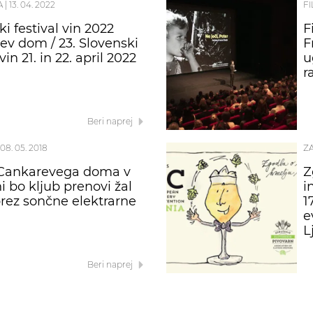
A
|
13. 04. 2022
FI
i festival vin 2022
F
ev dom / 23. Slovenski
F
 vin 21. in 22. april 2022
u
r
Beri naprej
08. 05. 2018
Z
 Cankarevega doma v
Z
i bo kljub prenovi žal
i
brez sončne elektrarne
1
e
L
Beri naprej