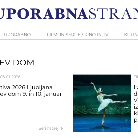
UPORABNO
FILMI IN SERIJE / KINO IN TV
KULIN
JEV DOM
06. 01. 2026
FI
tiva 2026 Ljubljana
L
ev dom 9. in 10. januar
d
V
i
k
p
Beri naprej