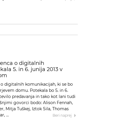
enca o digitalnih
la 5. in 6. junija 2013 v
dom
o digitalnih komunikacijah, ki se bo
arjevem domu. Potekala bo 5. in 6.
tevilo predavanja in tako kot lani tudi
njimi govorci bodo: Alison Fennah,
, Mitja Tuškej, Iztok Sila, Thomas
ar, …
Beri naprej