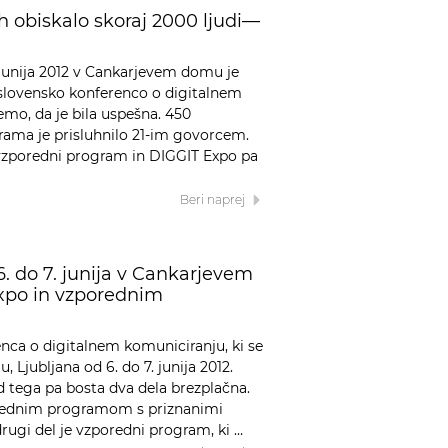
h obiskalo skoraj 2000 ljudi—
 7. junija 2012 v Cankarjevem domu je
1. slovensko konferenco o digitalnem
mo, da je bila uspešna. 450
ama je prisluhnilo 21-im govorcem.
 vzporedni program in DIGGIT Expo pa
Beri naprej
. do 7. junija v Cankarjevem
xpo in vzporednim
enca o digitalnem komuniciranju, ki se
Ljubljana od 6. do 7. junija 2012.
od tega pa bosta dva dela brezplačna.
z rednim programom s priznanimi
 drugi del je vzporedni program, ki …