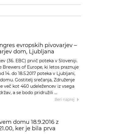
ongres evropskih pivovarjev –
rjev dom, Ljubljana
v (36. EBC) prvič poteka v Sloveniji.
e Brewers of Europe, ki letos praznuje
 14. do 18.5.2017 poteka v Ljubljani,
domu. Gostitelj srečanja, Združenje
je več kot 460 udeležencev iz vsega
ržav, a se bodo pridružili …
Beri naprej
vem domu 18.9.2016 z
.00, ker je bila prva