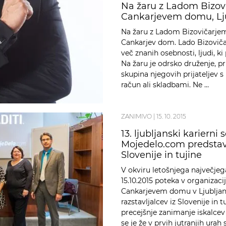
Na žaru z Ladom Bizovi
Cankarjevem domu, Lj
Na žaru z Ladom Bizovičarjem j
Cankarjev dom. Lado Bizovičar
več znanih osebnosti, ljudi, ki
Na žaru je odrsko druženje, p
skupina njegovih prijateljev 
račun ali skladbami. Ne …
ZANIMIVO
|
15. 10. 2015
13. ljubljanski kariern
Mojedelo.com predstavil
Slovenije in tujine
V okviru letošnjega največjeg
15.10.2015 poteka v organizaci
Cankarjevem domu v Ljubljani
razstavljalcev iz Slovenije in t
precejšnje zanimanje iskalcev z
se je že v prvih jutranjih urah