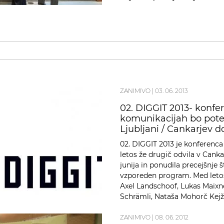
obiskovalcev. Med njimi so …
ZANIMIVO
|
03. 06. 2013
02. DIGGIT 2013- konfer
komunikacijah bo poteka
Ljubljani / Cankarjev 
02. DIGGIT 2013 je konferenca 
letos že drugič odvila v Cank
junija in ponudila precejšnje š
vzporeden program. Med letoš
Axel Landschoof, Lukas Maixner
Schrämli, Nataša Mohorč Kejž
ZANIMIVO
|
08. 06. 2012