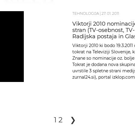
TEHNOLOGIJA
|
27. 01. 2011
Viktorji 2010 nominacij
stran (TV-osebnost, TV
Radijska postaja in Gla
Viktorji 2010 ki bodo 19.3.20
tokrat na Televiziji Slovenije
Znane so nominacije oz. bolje 
Tokrat je dodana nova skupina 
uvrstile 3 spletne strani medij
zurnal24.si), portal izklop.com
1
2
❯