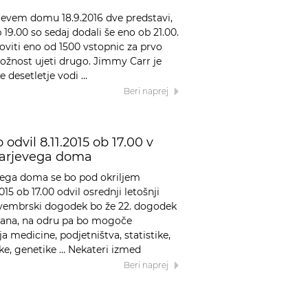
evem domu 18.9.2016 dve predstavi,
19.00 so sedaj dodali še eno ob 21.00.
gotoviti eno od 1500 vstopnic za prvo
ožnost ujeti drugo. Jimmy Carr je
že desetletje vodi …
Beri naprej
odvil 8.11.2015 ob 17.00 v
karjevega doma
vega doma se bo pod okriljem
015 ob 17.00 odvil osrednji letošnji
ovembrski dogodek bo že 22. dogodek
jana, na odru pa bo mogoče
 medicine, podjetništva, statistike,
tike, genetike … Nekateri izmed
Beri naprej