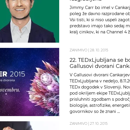
Jimmy Carr bo imel v Cankarj
poleg že davno razprodane ob 
Vsi tisti, ki si niso uspeli za
predstavo imajo tako sedaj m
kralj cinikov, ki na Channel 4 
ZANIMIVO
|
28. 10. 2015
22. TEDxLjubljana se bo 
Gallusovi dvorani Can
V Gallusovi dvorani Cankarje
TEDxLjubljana v nedeljo, 8.11.2
TEDx dogodek v Sloveniji. N
pod okriljem ekipe TEDxLjubl
prisluhniti zgodbam s področja
biologije, astrofizike, energe
govornikov so že znani …
ZANIMIVO
|
27. 10. 2015