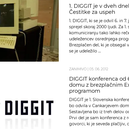
1. DIGGIT je v dveh dne
Čestitke za uspeh
1. DIGGIT, ki se je odvil 6. in
sprejel skoraj 2000 ljudi. Za 
komuniciranju tako lahko reče
udeležencev osrednjega progr
Brezplačen del, ki je obsegal
se je udeležilo …
ZANIMIVO
|
05. 06. 2012
DIGGIT konferenca od 6
domu z brezplačnim E
programom
DIGGIT je 1. Slovenska konfer
bo odvila v Cankarjevem domu, 
Sestavljena bo iz treh delov 
Prvi del je sam konferenca 
govorci, ki je seveda plačljiv,