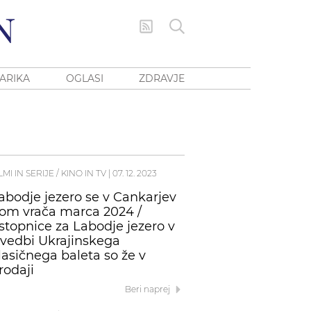
ARIKA
OGLASI
ZDRAVJE
LMI IN SERIJE / KINO IN TV
|
07. 12. 2023
abodje jezero se v Cankarjev
om vrača marca 2024 /
stopnice za Labodje jezero v
zvedbi Ukrajinskega
lasičnega baleta so že v
rodaji
Beri naprej