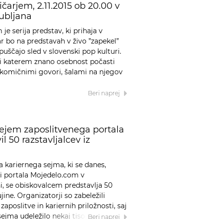
čarjem, 2.11.2015 ob 20.00 v
ubljana
e serija predstav, ki prihaja v
 bo na predstavah v živo ”zapekel”
 puščajo sled v slovenski pop kulturi.
ri katerem znano osebnost počasti
s komičnimi govori, šalami na njegov
Beri naprej
i sejem zaposlitvenega portala
 50 razstavljalcev iz
a kariernega sejma, ki se danes,
ji portala Mojedelo.com v
, se obiskovalcem predstavlja 50
ujine. Organizatorji so zabeležili
aposlitve in kariernih priložnosti, saj
 sejma udeležilo nekaj tisoč
Beri naprej