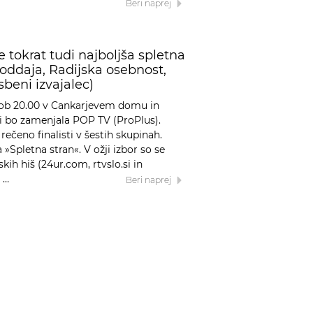
Beri naprej
e tokrat tudi najboljša spletna
-oddaja, Radijska osebnost,
sbeni izvajalec)
11 ob 20.00 v Cankarjevem domu in
, ki bo zamenjala POP TV (ProPlus).
rečeno finalisti v šestih skupinah.
»Spletna stran«. V ožji izbor so se
skih hiš (24ur.com, rtvslo.si in
 …
Beri naprej