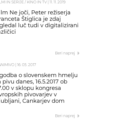
LMI IN SERIJE / KINO IN TV
|
11. 11. 2019
ilm Ne joči, Peter režiserja
ranceta Štiglica je zdaj
gledal luč tudi v digitalizirani
azličici
Beri naprej
ANIMIVO
|
16. 05. 2017
godba o slovenskem hmelju
n pivu danes, 16.5.2017 ob
7.00 v sklopu kongresa
vropskih pivovarjev v
jubljani, Cankarjev dom
Beri naprej