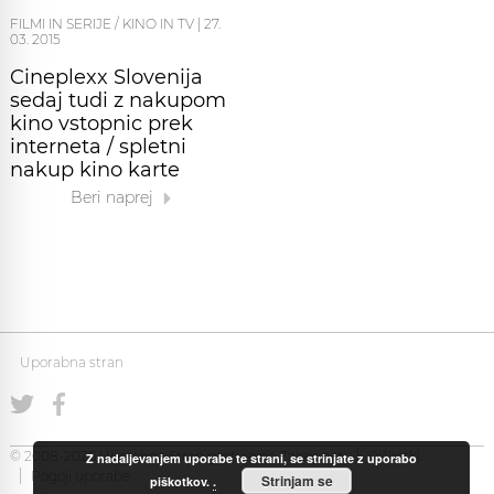
FILMI IN SERIJE / KINO IN TV
|
27.
03. 2015
Cineplexx Slovenija
sedaj tudi z nakupom
kino vstopnic prek
interneta / spletni
nakup kino karte
Beri naprej
Uporabna stran
© 2008-2026 Uporabna Stran gostuje na
Zabec.net
Piškotki
Z nadaljevanjem uporabe te strani, se strinjate z uporabo
Pogoji uporabe
Strinjam se
piškotkov.
.