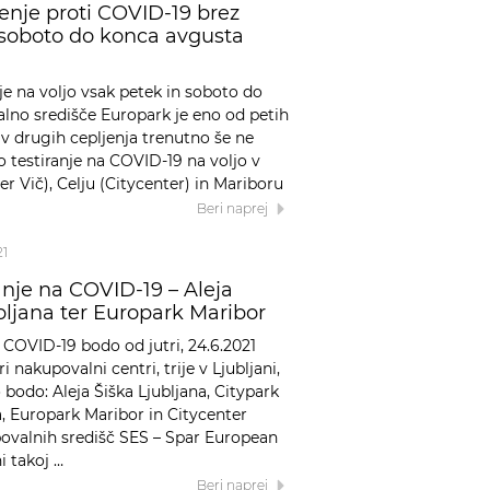
enje proti COVID-19 brez
n soboto do konca avgusta
je na voljo vsak petek in soboto do
lno središče Europark je eno od petih
a v drugih cepljenja trenutno še ne
ro testiranje na COVID-19 na voljo v
ter Vič), Celju (Citycenter) in Mariboru
Beri naprej
21
anje na COVID-19 – Aleja
bljana ter Europark Maribor
 COVID-19 bodo od jutri, 24.6.2021
 nakupovalni centri, trije v Ljubljani,
o bodo: Aleja Šiška Ljubljana, Citypark
a, Europark Maribor in Citycenter
upovalnih središč SES – Spar European
i takoj …
Beri naprej