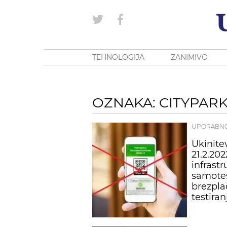
TEHNOLOGIJA
ZANIMIVO
OZNAKA: CITYPARK
UPORABN
Ukinite
21.2.202
infrastr
samotes
brezpla
testiran