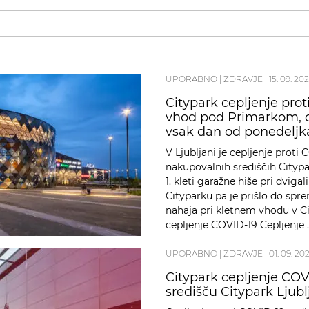
UPORABNO
|
ZDRAVJE
|
15. 09. 202
Citypark cepljenje pro
vhod pod Primarkom, ce
vsak dan od ponedeljk
V Ljubljani je cepljenje prot
nakupovalnih središčih Citypark
1. kleti garažne hiše pri dviga
Cityparku pa je prišlo do sp
nahaja pri kletnem vhodu v C
cepljenje COVID-19 Cepljenje 
UPORABNO
|
ZDRAVJE
|
01. 09. 202
Citypark cepljenje CO
središču Citypark Ljubl