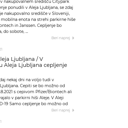
i v nakupovalnem središču Citypark
nje ponudili v Aleja Ljubljana, se zdaj
je nakupovalno središče v Sloveniji,
a mobilna enota na strehi parkirne hiše
ontech in Janssen. Cepljenje bo
a, do sobote, …
Beri naprej
21
eja Ljubljana / V
Aleja Ljubljana cepljenje
aj nekaj dni na voljo tudi v
Ljubljana. Cepiti se bo možno od
.8.2021 s cepivom Pfizer/Biontech ali
jalo v parkirni hiši Aleje. V Aleji
ID-19 Samo cepljenje bo možno od
Beri naprej
1