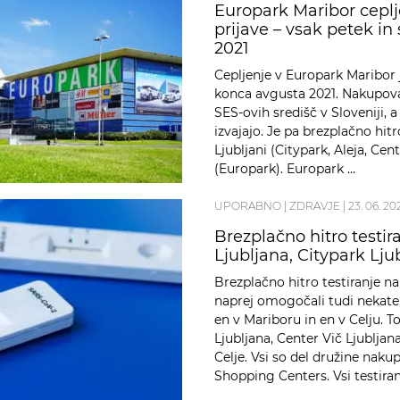
Europark Maribor ceplj
prijave – vsak petek i
2021
Cepljenje v Europark Maribor 
konca avgusta 2021. Nakupova
SES-ovih središč v Sloveniji, 
izvajajo. Je pa brezplačno hit
Ljubljani (Citypark, Aleja, Cen
(Europark). Europark …
UPORABNO
|
ZDRAVJE
|
23. 06. 20
Brezplačno hitro testir
Ljubljana, Citypark Lju
Brezplačno hitro testiranje na
naprej omogočali tudi nekateri
en v Mariboru in en v Celju. T
Ljubljana, Center Vič Ljubljan
Celje. Vsi so del družine nak
Shopping Centers. Vsi testiran