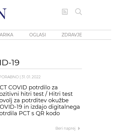
ARIKA
OGLASI
ZDRAVJE
D-19
PORABNO
|
31. 01. 2022
CT COVID potrdilo za
ozitivni hitri test / Hitri test
ovolj za potrditev okužbe
OVID-19 in izdajo digitalnega
otrdila PCT s QR kodo
Beri naprej