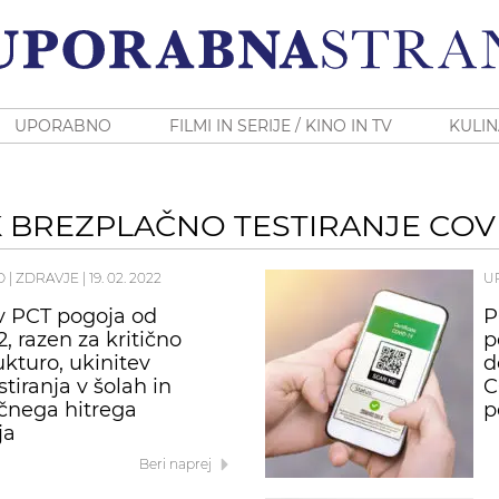
UPORABNO
FILMI IN SERIJE / KINO IN TV
KULIN
 BREZPLAČNO TESTIRANJE COVI
O
|
ZDRAVJE
|
19. 02. 2022
U
v PCT pogoja od
P
2, razen za kritično
p
ukturo, ukinitev
d
tiranja v šolah in
C
čnega hitrega
p
ja
Beri naprej