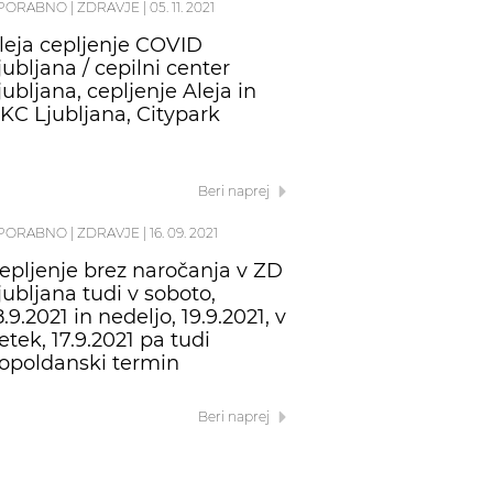
PORABNO
|
ZDRAVJE
|
05. 11. 2021
leja cepljenje COVID
jubljana / cepilni center
jubljana, cepljenje Aleja in
KC Ljubljana, Citypark
Beri naprej
PORABNO
|
ZDRAVJE
|
16. 09. 2021
epljenje brez naročanja v ZD
jubljana tudi v soboto,
8.9.2021 in nedeljo, 19.9.2021, v
etek, 17.9.2021 pa tudi
opoldanski termin
Beri naprej