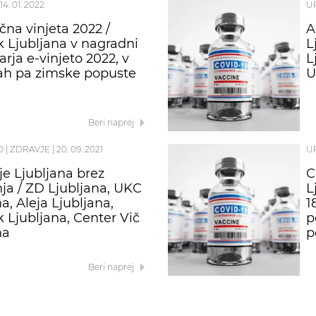
14. 01. 2022
U
čna vinjeta 2022 /
A
k Ljubljana v nagradni
L
arja e-vinjeto 2022, v
L
ah pa zimske popuste
U
Beri naprej
O
|
ZDRAVJE
|
20. 09. 2021
U
je Ljubljana brez
C
ja / ZD Ljubljana, UKC
L
a, Aleja Ljubljana,
1
k Ljubljana, Center Vič
p
na
p
Beri naprej