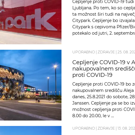
Cepljenje proti COVID-19 tud
Ljubljana. Po tem, ko so ceplje
ta možnost širi tudi na največ
Citypark. Cepljenje bo izvajal
Citypark s cepivoma Pfizer/Bi
potekalo od jutri, 2. septembr
UPORABNO
|
ZDRAVJE
|
25. 08. 20
Cepljenje COVID-19 v Al
nakupovalnem središču 
proti COVID-19
Cepljenje proti COVID-19 bo zd
nakupovalnem središču Aleja 
danes, 25.8.2021 do sobote, 28
Janssen. Cepljenje pa se bo izva
možnost cepljenja proti COV
8.00 do 20.00, le v …
UPORABNO
|
ZDRAVJE
|
13. 08. 202