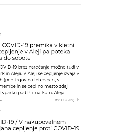
1
ti COVID-19 premika v kletni
pljenje v Aleji pa poteka
a do sobote
i COVID-19 brez naročanja možno tudi v
 in Aleja. V Aleji se cepljenje izvaja v
lih (pod trgovino Interspar), v
remembe in se cepilno mesto zdaj
ityparku pod Primarkom. Aleja
…
Beri naprej
1
VID-19 / V nakupovalnem
jana cepljenje proti COVID-19