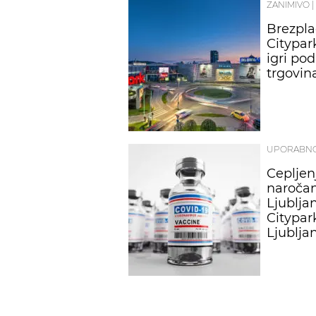
ZANIMIVO
|
Brezpla
Citypar
igri pod
trgovin
UPORABN
Cepljen
naročan
Ljubljan
Citypar
Ljublja