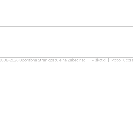
2008-2026 Uporabna Stran gostuje na
Zabec.net
Piškotki
Pogoji upor