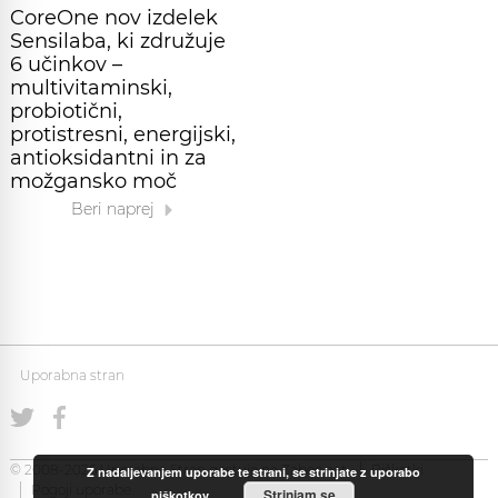
CoreOne nov izdelek
Sensilaba, ki združuje
6 učinkov –
multivitaminski,
probiotični,
protistresni, energijski,
antioksidantni in za
možgansko moč
Beri naprej
Uporabna stran
© 2008-2026 Uporabna Stran gostuje na
Zabec.net
Piškotki
Z nadaljevanjem uporabe te strani, se strinjate z uporabo
Pogoji uporabe
Strinjam se
piškotkov.
.