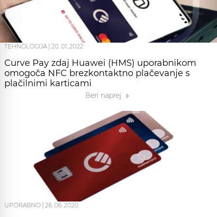
TEHNOLOGIJA
|
20. 01. 2022
Curve Pay zdaj Huawei (HMS) uporabnikom
omogoča NFC brezkontaktno plačevanje s
plačilnimi karticami
Beri naprej
UPORABNO
|
26. 06. 2020