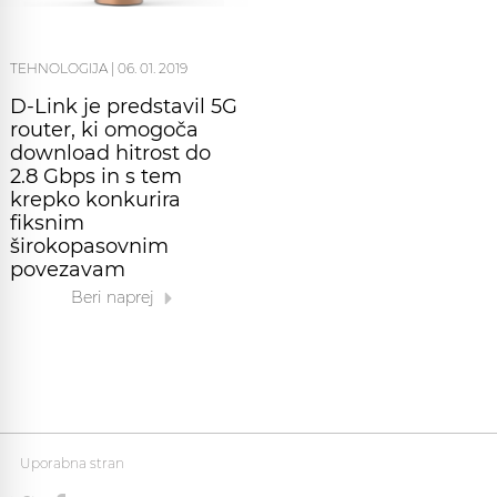
TEHNOLOGIJA
|
06. 01. 2019
D-Link je predstavil 5G
router, ki omogoča
download hitrost do
2.8 Gbps in s tem
krepko konkurira
fiksnim
širokopasovnim
povezavam
Beri naprej
Uporabna stran