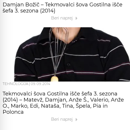
Damjan Božič – Tekmovalci šova Gostilna išče
šefa 3. sezona (2014)
Beri naprej
TEHNOLOGIJA
|
09. 09. 2014
Tekmovalci šova Gostilna išče šefa 3. sezona
(2014) – Matevž, Damjan, Anže Š., Valerio, Anže
O., Marko, Edi, Nataša, Tina, Špela, Pia in
Polonca
Beri naprej