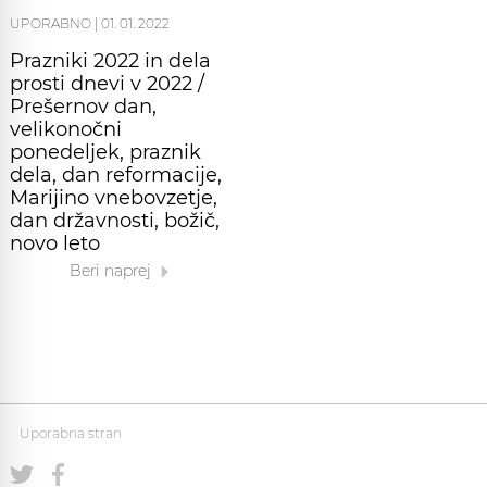
UPORABNO
|
01. 01. 2022
Prazniki 2022 in dela
prosti dnevi v 2022 /
Prešernov dan,
velikonočni
ponedeljek, praznik
dela, dan reformacije,
Marijino vnebovzetje,
dan državnosti, božič,
novo leto
Beri naprej
Uporabna stran