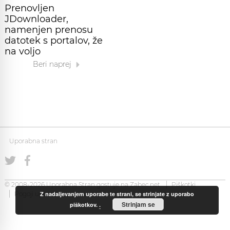
Prenovljen
JDownloader,
namenjen prenosu
datotek s portalov, že
na voljo
Beri naprej
Uporabna stran
© 2008-2026 Uporabna Stran gostuje na
Zabec.net
Piškotki
Z nadaljevanjem uporabe te strani, se strinjate z uporabo
Pogoji uporabe
Strinjam se
piškotkov.
.