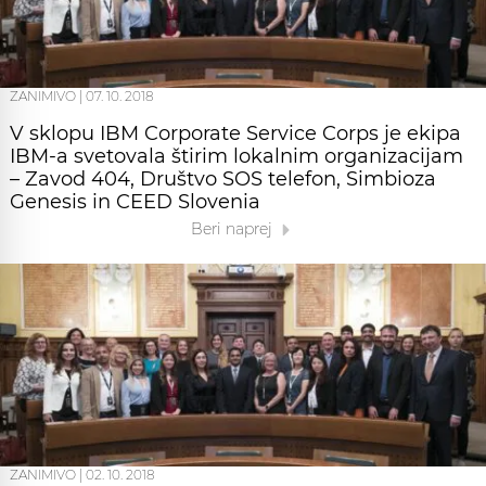
ZANIMIVO
|
07. 10. 2018
V sklopu IBM Corporate Service Corps je ekipa
IBM-a svetovala štirim lokalnim organizacijam
– Zavod 404, Društvo SOS telefon, Simbioza
Genesis in CEED Slovenia
Beri naprej
ZANIMIVO
|
02. 10. 2018